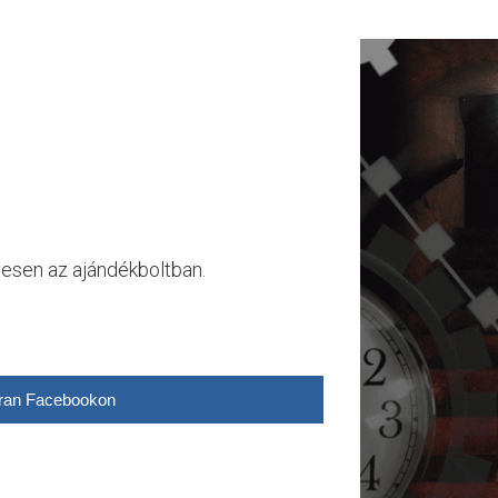
yesen az ajándékboltban.
ran Facebookon