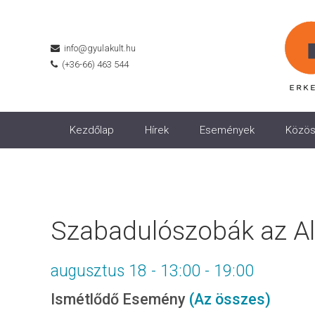
info@gyulakult.hu
(+36-66) 463 544
Kezdőlap
Hírek
Események
Közös
Szabadulószobák az A
augusztus 18 - 13:00
-
19:00
Ismétlődő Esemény
(Az összes)