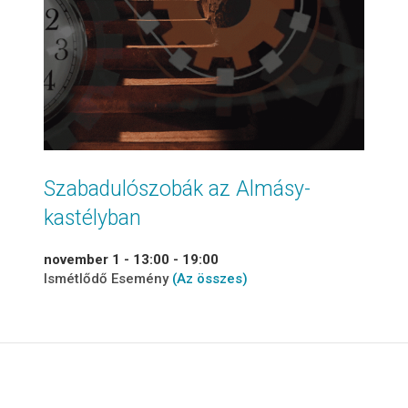
Szabadulószobák az Almásy-
kastélyban
november 1 - 13:00
-
19:00
Ismétlődő Esemény
(Az összes)