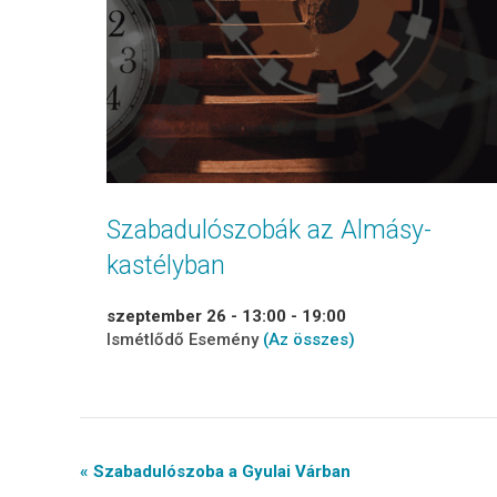
Szabadulószobák az Almásy-
kastélyban
szeptember 26 - 13:00
-
19:00
Ismétlődő Esemény
(Az összes)
Event
« Szabadulószoba a Gyulai Várban