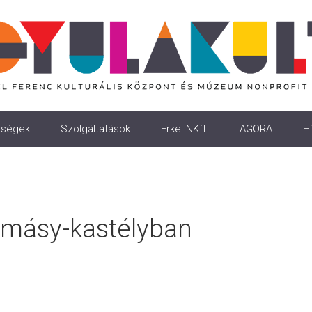
ségek
Szolgáltatások
Erkel NKft.
AGORA
Hí
lmásy-kastélyban