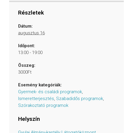
Részletek
Dátum:
augusztus 16
Időpont:
13:00 - 19:00
Összeg:
3000Ft
Esemény kategóriák:
Gyermek- és családi programok
,
Ismeretterjesztés
,
Szabadidős programok
,
Szórakoztató programok
Helyszín
Gyulai Almásy-kastély Látogatóközpont