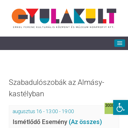
Szabadulószobák az Almásy-
kastélyban
Eszkö
3000Ft
augusztus 16 - 13:00
-
19:00
Ismétlődő Esemény
(Az összes)