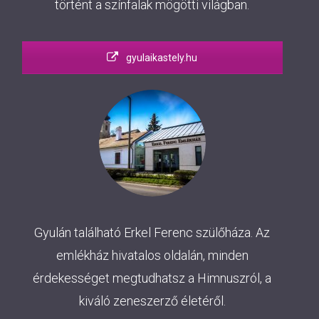
történt a színfalak mögötti világban.
gyulaikastely.hu
Gyulán található Erkel Ferenc szülőháza. Az
emlékház hivatalos oldalán, minden
érdekességet megtudhatsz a Himnuszról, a
kiváló zeneszerző életéről.