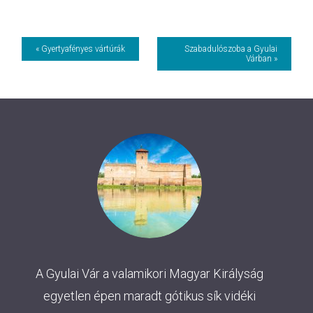
Event
« Gyertyafényes vártúrák
Szabadulószoba a Gyulai
Várban »
Navigation
A Gyulai Vár a valamikori Magyar Királyság
egyetlen épen maradt gótikus sík vidéki