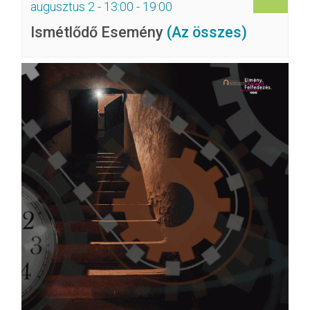
augusztus 2 - 13:00
-
19:00
Ismétlődő Esemény
(Az összes)