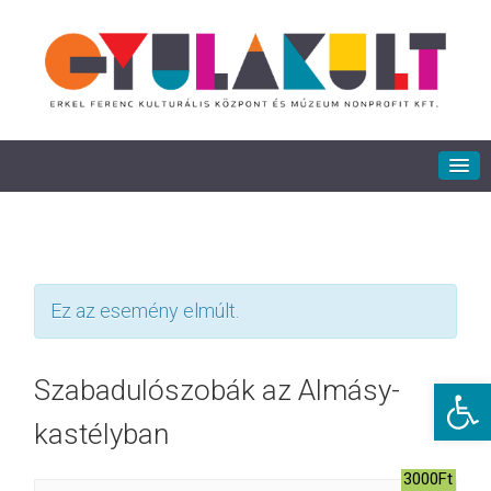
Ez az esemény elmúlt.
Eszkö
Szabadulószobák az Almásy-
kastélyban
3000Ft