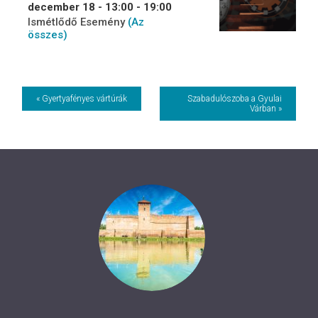
december 18 - 13:00
-
19:00
Ismétlődő Esemény
(Az
összes)
Event
« Gyertyafényes vártúrák
Szabadulószoba a Gyulai
Várban »
Navigation