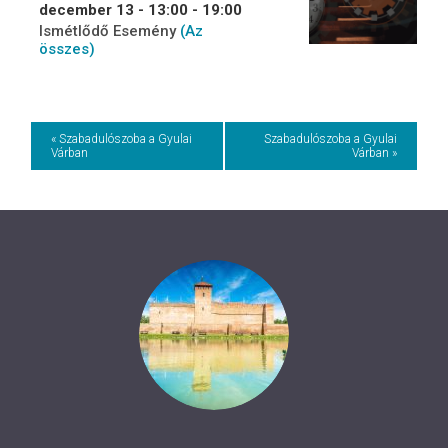
december 13 - 13:00
-
19:00
Ismétlődő Esemény
(Az
összes)
Event
« Szabadulószoba a Gyulai
Szabadulószoba a Gyulai
Várban
Várban »
Navigation