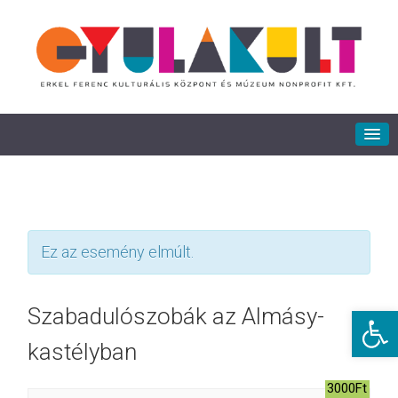
Ez az esemény elmúlt.
Eszkö
Szabadulószobák az Almásy-
kastélyban
3000Ft