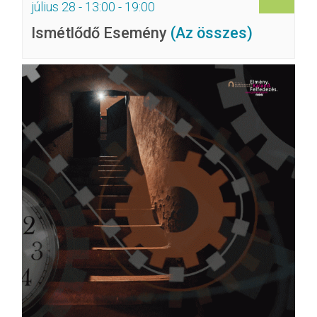
július 28 - 13:00
-
19:00
Ismétlődő Esemény
(Az összes)