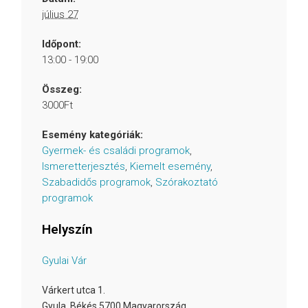
július 27
Időpont:
13:00 - 19:00
Összeg:
3000Ft
Esemény kategóriák:
Gyermek- és családi programok
,
Ismeretterjesztés
,
Kiemelt esemény
,
Szabadidős programok
,
Szórakoztató
programok
Helyszín
Gyulai Vár
Várkert utca 1.
Gyula
,
Békés
5700
Magyarország