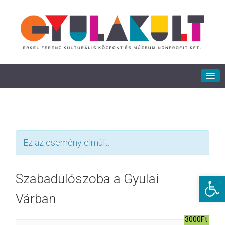
Ez az esemény elmúlt.
Eszkö
Szabadulószoba a Gyulai
Várban
3000Ft