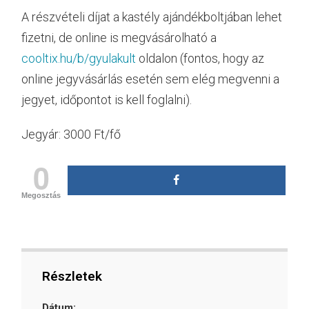
A részvételi díjat a kastély ajándékboltjában lehet
fizetni, de online is megvásárolható a
cooltix.hu/b/gyulakult
oldalon (fontos, hogy az
online jegyvásárlás esetén sem elég megvenni a
jegyet, időpontot is kell foglalni).
Jegyár: 3000 Ft/fő
0
Megosztás
Részletek
Dátum: