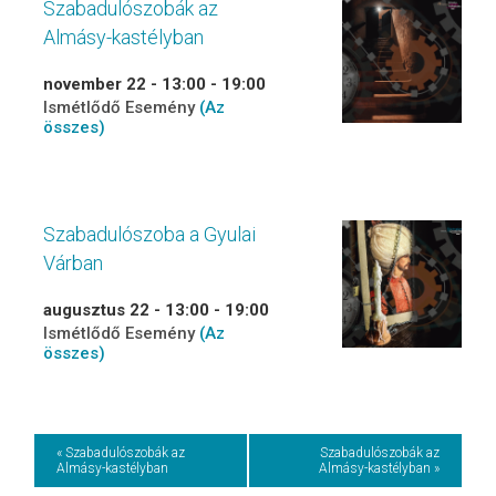
Szabadulószobák az
Almásy-kastélyban
november 22 - 13:00
-
19:00
Ismétlődő Esemény
(Az
összes)
Szabadulószoba a Gyulai
Várban
augusztus 22 - 13:00
-
19:00
Ismétlődő Esemény
(Az
összes)
Event
« Szabadulószobák az
Szabadulószobák az
Almásy-kastélyban
Almásy-kastélyban »
Navigation