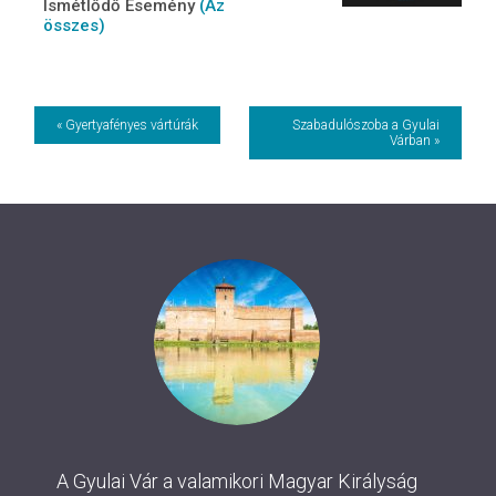
Ismétlődő Esemény
(Az
összes)
Event
« Gyertyafényes vártúrák
Szabadulószoba a Gyulai
Várban »
Navigation
A Gyulai Vár a valamikori Magyar Királyság