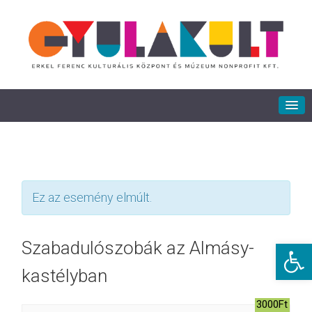
Ez az esemény elmúlt.
Eszkö
Szabadulószobák az Almásy-
kastélyban
3000Ft