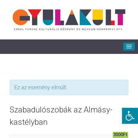
Ez az esemény elmúlt.
Eszkö
Szabadulószobák az Almásy-
kastélyban
3000Ft