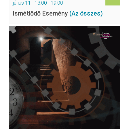
július 11 - 13:00
-
19:00
Ismétlődő Esemény
(Az összes)