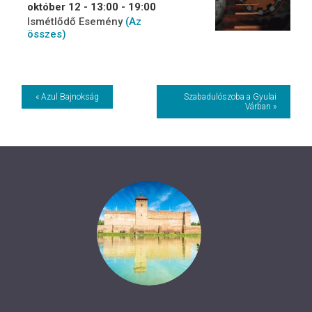
október 12 - 13:00
-
19:00
Ismétlődő Esemény
(Az
összes)
Event
« Azul Bajnokság
Szabadulószoba a Gyulai
Várban »
Navigation