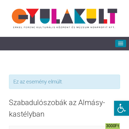
Ez az esemény elmúlt.
Eszkö
Szabadulószobák az Almásy-
kastélyban
3000Ft