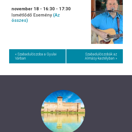
november 18 - 16:30
-
17:30
Ismétlődő Esemény
(Az
összes)
Event
« Szabadulószoba a Gyulai
Szabadulószobák az
Várban
Almásy-kastélyban »
Navigation