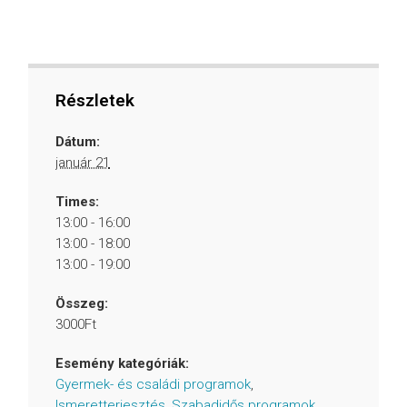
Részletek
Dátum:
január 21
Times:
13:00 - 16:00
13:00 - 18:00
13:00 - 19:00
Összeg:
3000Ft
Esemény kategóriák:
Gyermek- és családi programok
,
Ismeretterjesztés
,
Szabadidős programok
,