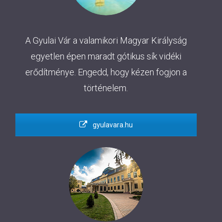
A Gyulai Vár a valamikori Magyar Királyság
egyetlen épen maradt gótikus sík vidéki
erődítménye. Engedd, hogy kézen fogjon a
történelem.
gyulavara.hu