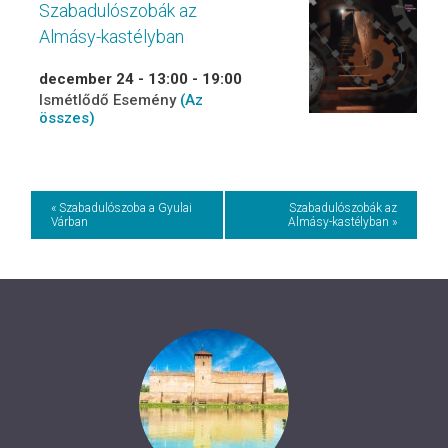
Szabadulószobák az
Almásy-kastélyban
december 24 - 13:00
-
19:00
Ismétlődő Esemény
(Az
összes)
Event
« Szabadulószoba a Gyulai
Szabadulószobák az
Várban
Almásy-kastélyban »
Navigation