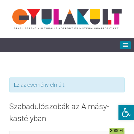
Ez az esemény elmúlt.
Eszkö
Szabadulószobák az Almásy-
kastélyban
3000Ft