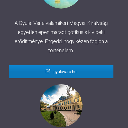
A Gyulai Vár a valamikori Magyar Királyság
egyetlen épen maradt gótikus sík vidéki
erődítménye. Engedd, hogy kézen fogjon a
történelem.
gyulavara.hu