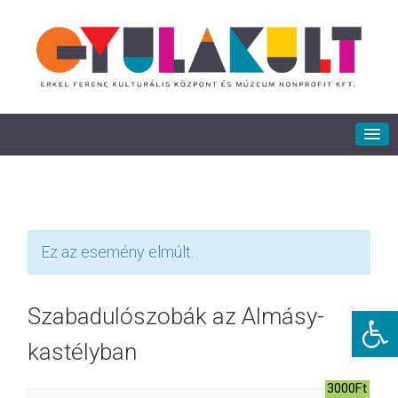
Ez az esemény elmúlt.
Eszkö
Szabadulószobák az Almásy-
kastélyban
3000Ft