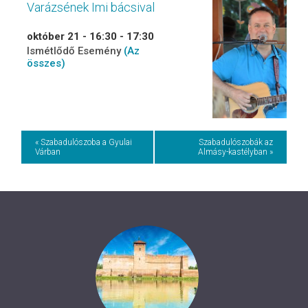
Varázsének Imi bácsival
október 21 - 16:30
-
17:30
Ismétlődő Esemény
(Az
összes)
Event
« Szabadulószoba a Gyulai
Szabadulószobák az
Várban
Almásy-kastélyban »
Navigation