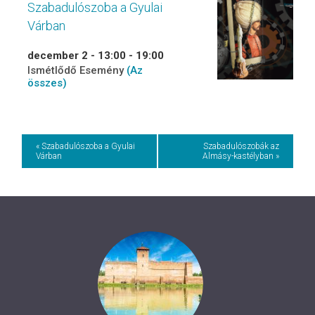
Szabadulószoba a Gyulai
Várban
december 2 - 13:00
-
19:00
Ismétlődő Esemény
(Az
összes)
Event
« Szabadulószoba a Gyulai
Szabadulószobák az
Várban
Almásy-kastélyban »
Navigation