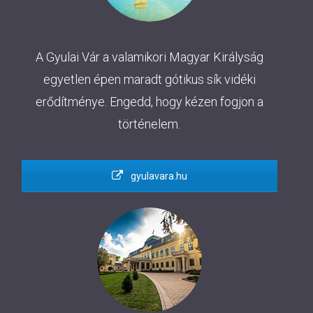
A Gyulai Vár a valamikori Magyar Királyság
egyetlen épen maradt gótikus sík vidéki
erődítménye. Engedd, hogy kézen fogjon a
történelem.
gyulavara.hu