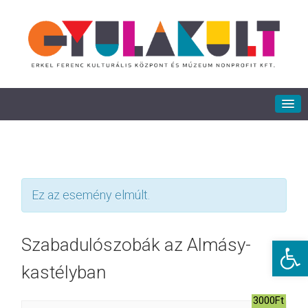
Ez az esemény elmúlt.
Eszkö
Szabadulószobák az Almásy-
kastélyban
3000Ft