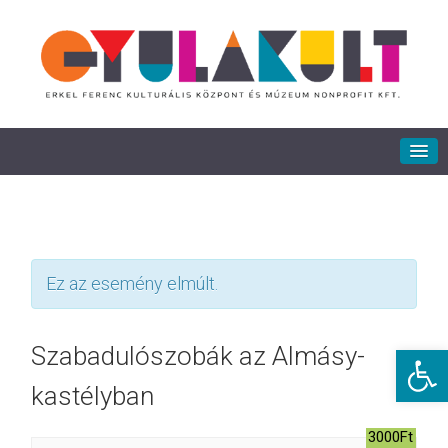
Ez az esemény elmúlt.
Eszkö
Szabadulószobák az Almásy-
kastélyban
3000Ft