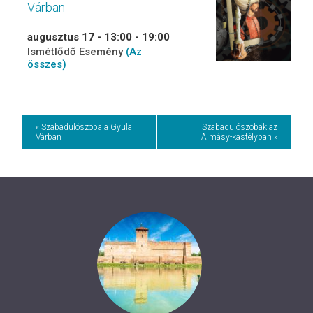
Várban
augusztus 17 - 13:00
-
19:00
Ismétlődő Esemény
(Az
összes)
Event
« Szabadulószoba a Gyulai
Szabadulószobák az
Várban
Almásy-kastélyban »
Navigation