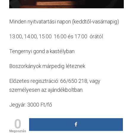
Minden nyitvatartási napon (keddtől-vasárnapig)
13.00, 14.00, 15.00. 16.00 és 17.00 órától
Tengernyi gond a kastélyban
Boszorkányok márpedig léteznek
Előzetes regisztráció: 66/650 218, vagy
személyesen az ajándékboltban.
Jegyár: 3000 Ft/fő
0
Megosztás