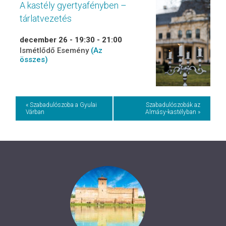
A kastély gyertyafényben –
tárlatvezetés
december 26 - 19:30
-
21:00
Ismétlődő Esemény
(Az
összes)
Event
« Szabadulószoba a Gyulai
Szabadulószobák az
Várban
Almásy-kastélyban »
Navigation