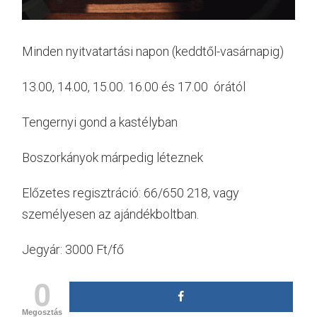
Minden nyitvatartási napon (keddtől-vasárnapig)
13.00, 14.00, 15.00. 16.00 és 17.00 órától
Tengernyi gond a kastélyban
Boszorkányok márpedig léteznek
Előzetes regisztráció: 66/650 218, vagy
személyesen az ajándékboltban.
Jegyár: 3000 Ft/fő
0
Megosztás