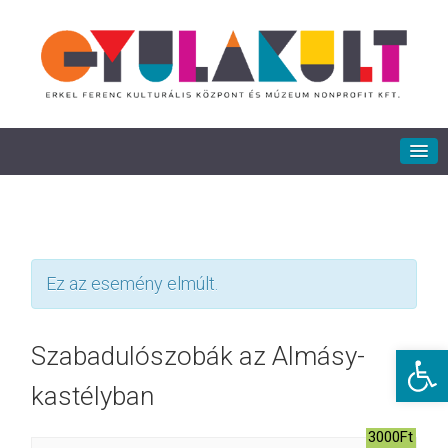
Ez az esemény elmúlt.
Eszkö
Szabadulószobák az Almásy-
kastélyban
3000Ft