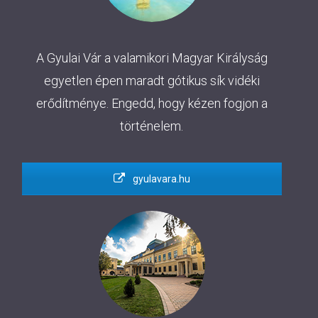
A Gyulai Vár a valamikori Magyar Királyság
egyetlen épen maradt gótikus sík vidéki
erődítménye. Engedd, hogy kézen fogjon a
történelem.
gyulavara.hu