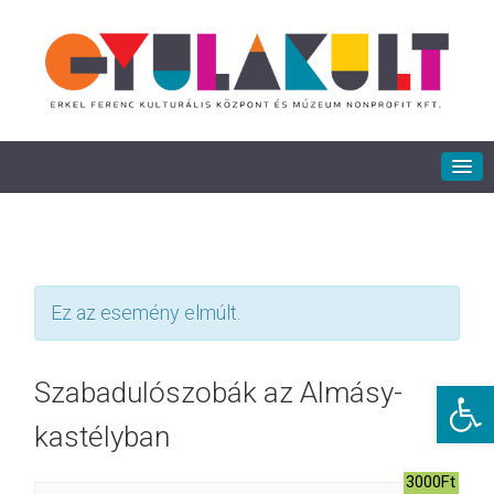
Ez az esemény elmúlt.
Eszkö
Szabadulószobák az Almásy-
kastélyban
3000Ft