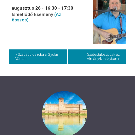
augusztus 26 - 16:30
-
17:30
Ismétlődő Esemény
(Az
összes)
Event
« Szabadulószoba a Gyulai
Szabadulószobák az
Várban
Almásy-kastélyban »
Navigation