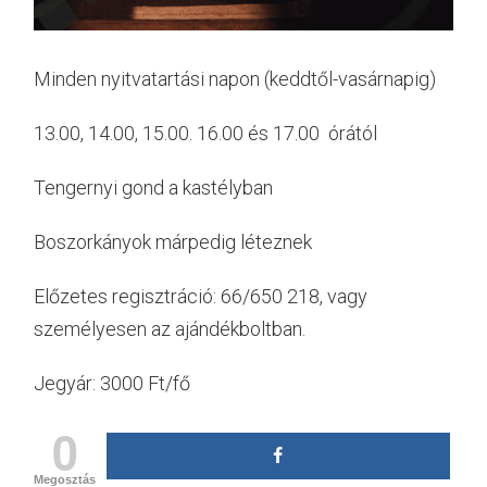
Minden nyitvatartási napon (keddtől-vasárnapig)
13.00, 14.00, 15.00. 16.00 és 17.00 órától
Tengernyi gond a kastélyban
Boszorkányok márpedig léteznek
Előzetes regisztráció: 66/650 218, vagy
személyesen az ajándékboltban.
Jegyár: 3000 Ft/fő
0
Megosztás