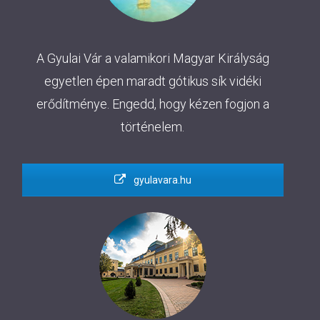
A Gyulai Vár a valamikori Magyar Királyság
egyetlen épen maradt gótikus sík vidéki
erődítménye. Engedd, hogy kézen fogjon a
történelem.
gyulavara.hu