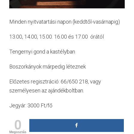
Minden nyitvatartási napon (keddtől-vasárnapig)
13.00, 14.00, 15.00. 16.00 és 17.00 órától
Tengernyi gond a kastélyban
Boszorkányok márpedig léteznek
Előzetes regisztráció: 66/650 218, vagy
személyesen az ajándékboltban.
Jegyár: 3000 Ft/fő
0
Megosztás