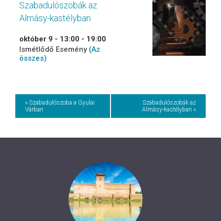
Szabadulószobák az
Almásy-kastélyban
október 9 - 13:00
-
19:00
Ismétlődő Esemény
(Az
összes)
Event
« Szabadulószoba a Gyulai
Szabadulószobák az
Várban
Almásy-kastélyban »
Navigation