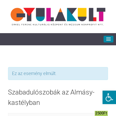
Ez az esemény elmúlt.
Eszkö
Szabadulószobák az Almásy-
kastélyban
2500Ft