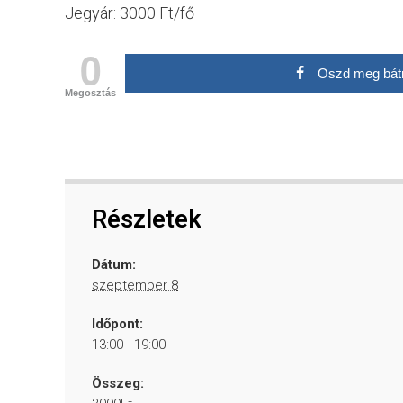
Jegyár: 3000 Ft/fő
0
Oszd meg bát
Megosztás
Részletek
Dátum:
szeptember 8
Időpont:
13:00 - 19:00
Összeg: