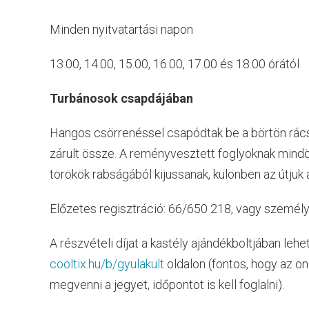
Minden nyitvatartási napon
13.00, 14.00, 15.00, 16.00, 17.00 és 18.00 órától
Turbánosok csapdájában
Hangos csörrenéssel csapódtak be a börtön rácsa
zárult össze. A reményvesztett foglyoknak mindö
törökök rabságából kijussanak, különben az útjuk 
Előzetes regisztráció: 66/650 218, vagy személ
A részvételi díjat a kastély ajándékboltjában lehe
cooltix.hu/b/gyulakult
oldalon (fontos, hogy az o
megvenni a jegyet, időpontot is kell foglalni).