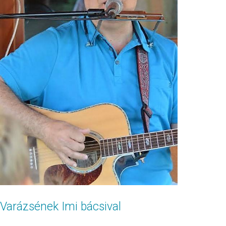
Varázsének Imi bácsival