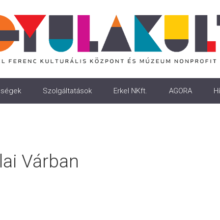
ségek
Szolgáltatások
Erkel NKft.
AGORA
Hí
ai Várban