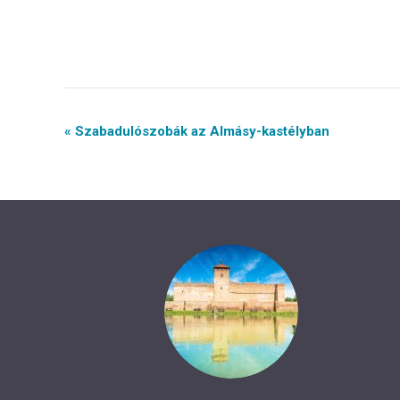
Event
« Szabadulószobák az Almásy-kastélyban
Navigation