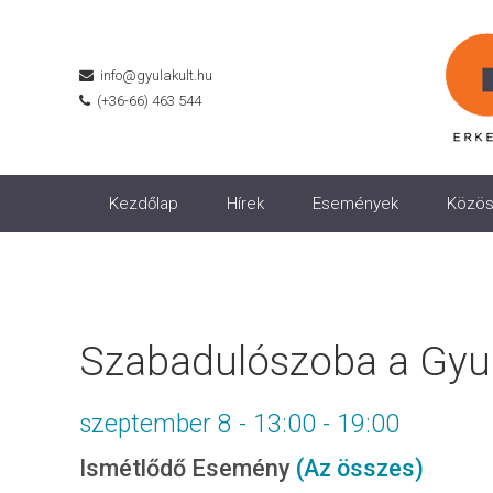
info@gyulakult.hu
(+36-66) 463 544
Kezdőlap
Hírek
Események
Közös
Szabadulószoba a Gyul
szeptember 8 - 13:00
-
19:00
Ismétlődő Esemény
(Az összes)