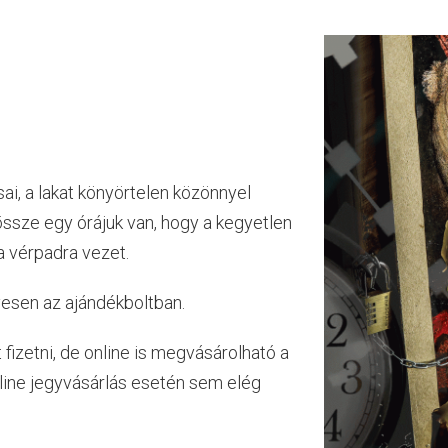
i, a lakat könyörtelen közönnyel
ssze egy órájuk van, hogy a kegyetlen
a vérpadra vezet.
yesen az ajándékboltban.
t fizetni, de online is megvásárolható a
nline jegyvásárlás esetén sem elég