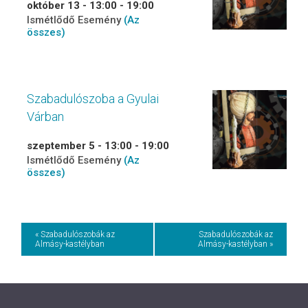
október 13 - 13:00
-
19:00
Ismétlődő Esemény
(Az
összes)
Szabadulószoba a Gyulai
Várban
szeptember 5 - 13:00
-
19:00
Ismétlődő Esemény
(Az
összes)
Event
« Szabadulószobák az
Szabadulószobák az
Almásy-kastélyban
Almásy-kastélyban »
Navigation