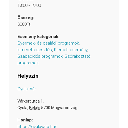
13:00 - 19:00
Összeg:
3000Ft
Esemény kategóriák:
Gyermek- és családi programok
,
Ismeretterjesztés
,
Kiemelt esemény
,
Szabadidős programok
,
Szórakoztató
programok
Helyszín
Gyulai Vár
Várkert utca 1.
Gyula
,
Békés
5700
Magyarország
Honlap:
https://gyulavara.hu/