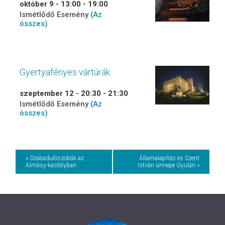
október 9 - 13:00
-
19:00
Ismétlődő Esemény
(Az
összes)
Gyertyafényes vártúrák
szeptember 12 - 20:30
-
21:30
Ismétlődő Esemény
(Az
összes)
Event
« Szabadulószobák az
Államalapítás és Szent
Almásy-kastélyban
István ünnepe Gyulán »
Navigation