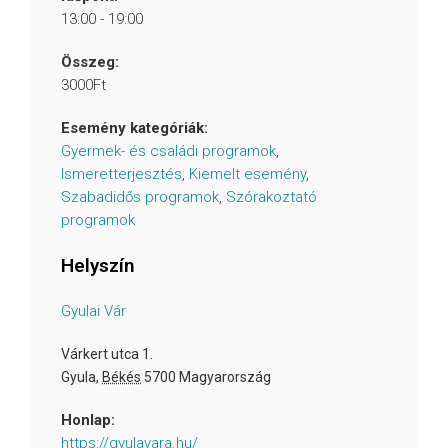
13:00 - 19:00
Összeg:
3000Ft
Esemény kategóriák:
Gyermek- és családi programok
,
Ismeretterjesztés
,
Kiemelt esemény
,
Szabadidős programok
,
Szórakoztató
programok
Helyszín
Gyulai Vár
Várkert utca 1.
Gyula
,
Békés
5700
Magyarország
Honlap:
https://gyulavara.hu/