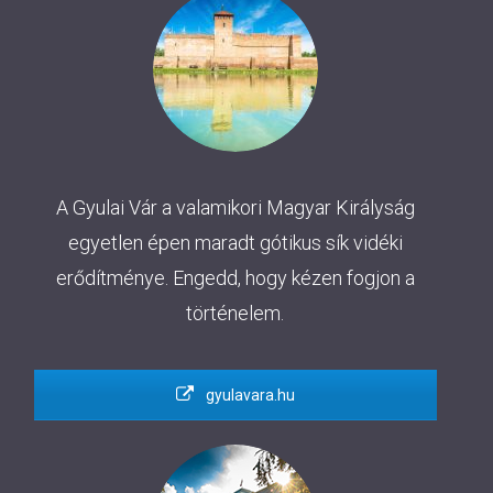
A Gyulai Vár a valamikori Magyar Királyság
egyetlen épen maradt gótikus sík vidéki
erődítménye. Engedd, hogy kézen fogjon a
történelem.
gyulavara.hu