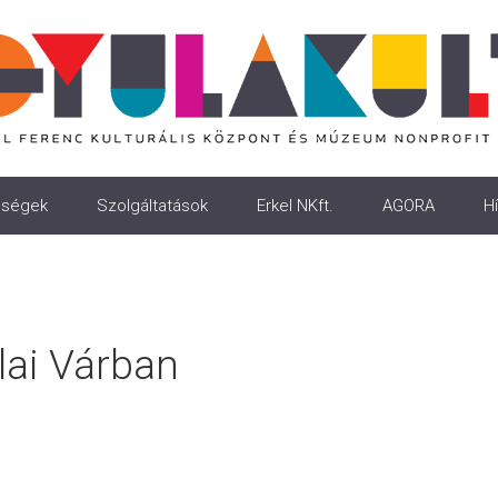
ségek
Szolgáltatások
Erkel NKft.
AGORA
Hí
ai Várban