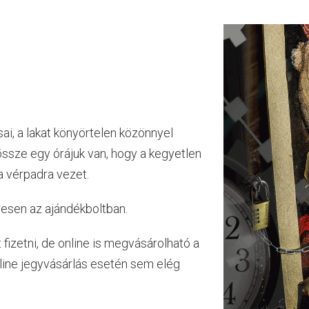
i, a lakat könyörtelen közönnyel
ssze egy órájuk van, hogy a kegyetlen
a vérpadra vezet.
yesen az ajándékboltban.
t fizetni, de online is megvásárolható a
nline jegyvásárlás esetén sem elég