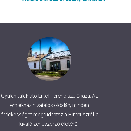
Szabadulószobák az Almásy-kastélyban »
Gyulán található Erkel Ferenc szülőháza. Az
emlékház hivatalos oldalán, minden
érdekességet megtudhatsz a Himnuszról, a
kiváló zeneszerző életéről.