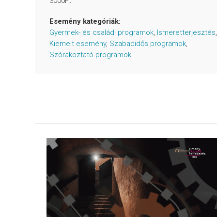
3000Ft
Esemény kategóriák:
Gyermek- és családi programok
,
Ismeretterjesztés
,
Kiemelt esemény
,
Szabadidős programok
,
Szórakoztató programok