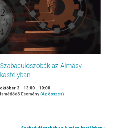
Szabadulószobák az Almásy-
kastélyban
október 3 - 13:00
-
19:00
Ismétlődő Esemény
(Az összes)