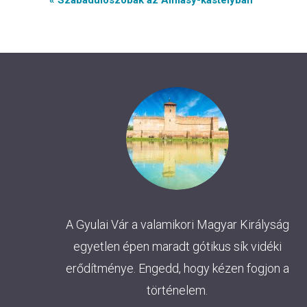
Event
« Szabadulószobák az Almásy-kastélyban
Navigation
A Gyulai Vár a valamikori Magyar Királyság
egyetlen épen maradt gótikus sík vidéki
erődítménye. Engedd, hogy kézen fogjon a
történelem.