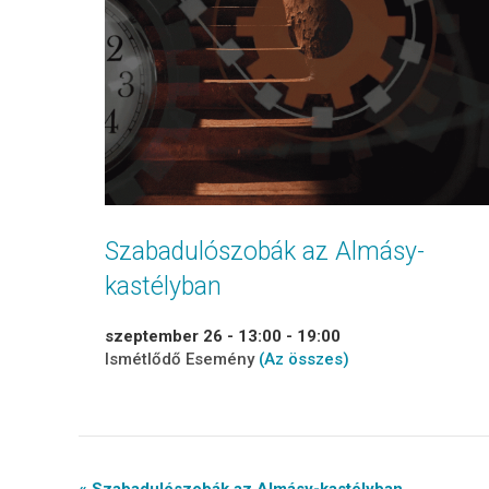
Szabadulószobák az Almásy-
kastélyban
szeptember 26 - 13:00
-
19:00
Ismétlődő Esemény
(Az összes)