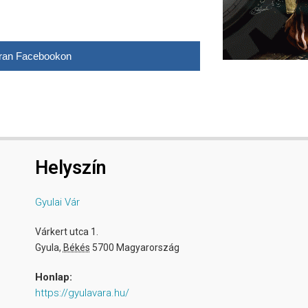
ran Facebookon
Helyszín
Gyulai Vár
Várkert utca 1.
Gyula
,
Békés
5700
Magyarország
Honlap:
https://gyulavara.hu/