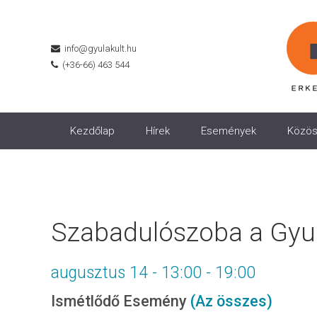
info@gyulakult.hu
(+36-66) 463 544
Kezdőlap
Hírek
Események
Közös
Szabadulószoba a Gyul
augusztus 14 - 13:00
-
19:00
Ismétlődő Esemény
(Az összes)