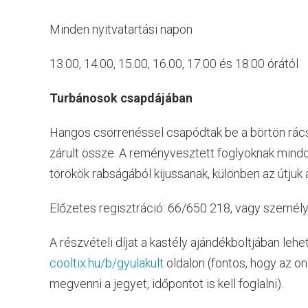
Minden nyitvatartási napon
13.00, 14.00, 15.00, 16.00, 17.00 és 18.00 órától
Turbánosok csapdájában
Hangos csörrenéssel csapódtak be a börtön rácsa
zárult össze. A reményvesztett foglyoknak mindö
törökök rabságából kijussanak, különben az útjuk 
Előzetes regisztráció: 66/650 218, vagy személ
A részvételi díjat a kastély ajándékboltjában lehe
cooltix.hu/b/gyulakult
oldalon (fontos, hogy az o
megvenni a jegyet, időpontot is kell foglalni).