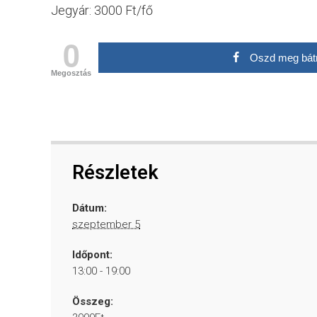
Jegyár: 3000 Ft/fő
0
Oszd meg bát
Megosztás
Részletek
Dátum:
szeptember 5
Időpont:
13:00 - 19:00
Összeg: