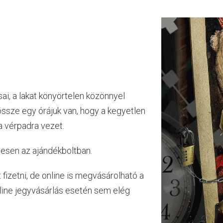
i, a lakat könyörtelen közönnyel
ssze egy órájuk van, hogy a kegyetlen
a vérpadra vezet.
yesen az ajándékboltban.
t fizetni, de online is megvásárolható a
nline jegyvásárlás esetén sem elég