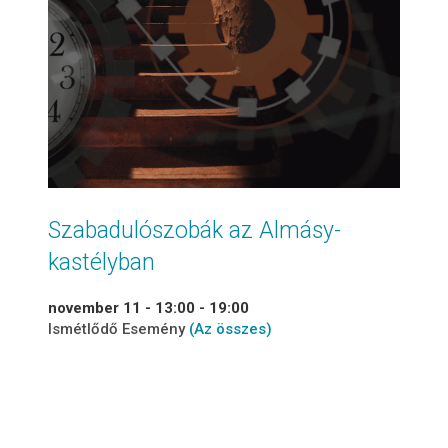
Szabadulószobák az Almásy-
kastélyban
november 11 - 13:00
-
19:00
Ismétlődő Esemény
(Az összes)