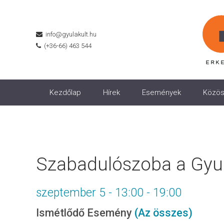
info@gyulakult.hu
(+36-66) 463 544
Kezdőlap
Hírek
Események
Közös
Szabadulószoba a Gyul
szeptember 5 - 13:00
-
19:00
Ismétlődő Esemény
(Az összes)