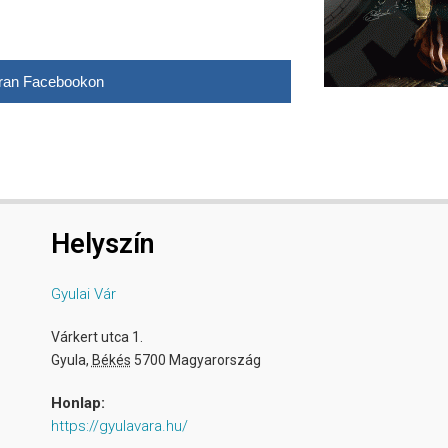
ran Facebookon
Helyszín
Gyulai Vár
Várkert utca 1.
Gyula
,
Békés
5700
Magyarország
Honlap:
https://gyulavara.hu/