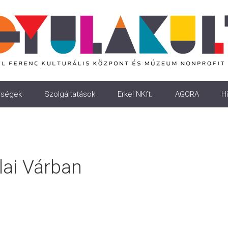
ségek
Szolgáltatások
Erkel NKft.
AGORA
Hí
ai Várban