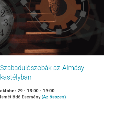
Szabadulószobák az Almásy-
kastélyban
október 29 - 13:00
-
19:00
Ismétlődő Esemény
(Az összes)