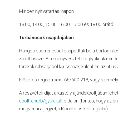
Minden nyitvatartási napon
13.00, 14.00, 15.00, 16.00, 17.00 és 18.00 órától
Turbánosok csapdájában
Hangos csörrenéssel csapódtak be a börtön rácsa
zárult össze. A reményvesztett foglyoknak mindö
törökök rabságából kijussanak, különben az útjuk 
Előzetes regisztráció: 66/650 218, vagy személ
A részvételi díjat a kastély ajándékboltjában lehe
cooltix.hu/b/gyulakult
oldalon (fontos, hogy az o
megvenni a jegyet, időpontot is kell foglalni).