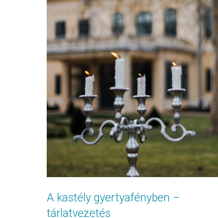
A kastély gyertyafényben –
tárlatvezetés