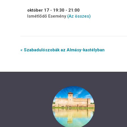
október 17 - 19:30
-
21:00
Ismétlődő Esemény
(Az összes)
Event
« Szabadulószobák az Almásy-kastélyban
Navigation