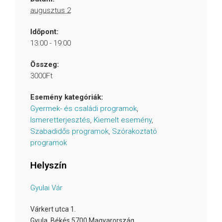
augusztus 2
Időpont:
13:00 - 19:00
Összeg:
3000Ft
Esemény kategóriák:
Gyermek- és családi programok
,
Ismeretterjesztés
,
Kiemelt esemény
,
Szabadidős programok
,
Szórakoztató
programok
Helyszín
Gyulai Vár
Várkert utca 1.
Gyula
,
Békés
5700
Magyarország