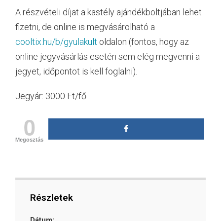
A részvételi díjat a kastély ajándékboltjában lehet
fizetni, de online is megvásárolható a
cooltix.hu/b/gyulakult
oldalon (fontos, hogy az
online jegyvásárlás esetén sem elég megvenni a
jegyet, időpontot is kell foglalni).
Jegyár: 3000 Ft/fő
0
Megosztás
Részletek
Dátum: