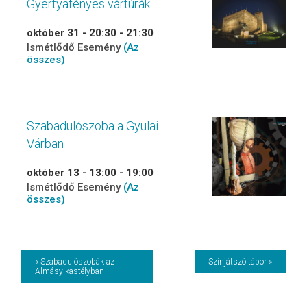
Gyertyafényes vártúrák
október 31 - 20:30
-
21:30
Ismétlődő Esemény
(Az
összes)
Szabadulószoba a Gyulai
Várban
október 13 - 13:00
-
19:00
Ismétlődő Esemény
(Az
összes)
Event
« Szabadulószobák az
Színjátszó tábor »
Almásy-kastélyban
Navigation