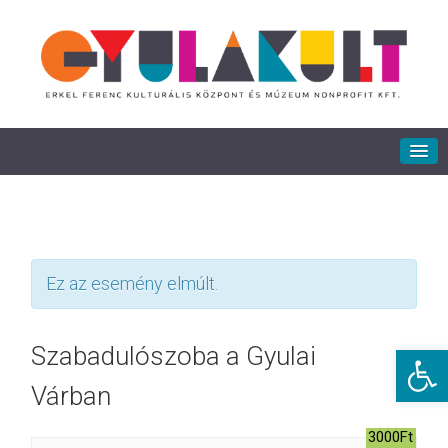
Ez az esemény elmúlt.
Eszkö
Szabadulószoba a Gyulai
Várban
3000Ft