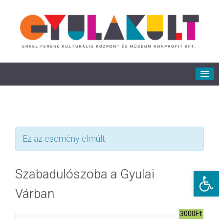
Ez az esemény elmúlt.
Eszkö
Szabadulószoba a Gyulai
Várban
3000Ft