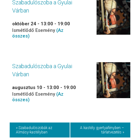
Szabadulószoba a Gyulai
Várban
október 24 - 13:00
-
19:00
Ismétlődő Esemény
(Az
összes)
Szabadulószoba a Gyulai
Várban
augusztus 10 - 13:00
-
19:00
Ismétlődő Esemény
(Az
összes)
Event
« Szabadulószobák az
A kastély gyertyafényben –
Almásy-kastélyban
tárlatvezetés »
Navigation