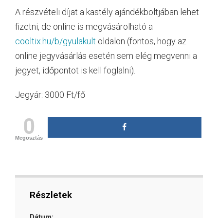
A részvételi díjat a kastély ajándékboltjában lehet
fizetni, de online is megvásárolható a
cooltix.hu/b/gyulakult
oldalon (fontos, hogy az
online jegyvásárlás esetén sem elég megvenni a
jegyet, időpontot is kell foglalni).
Jegyár: 3000 Ft/fő
0
Megosztás
Részletek
Dátum: