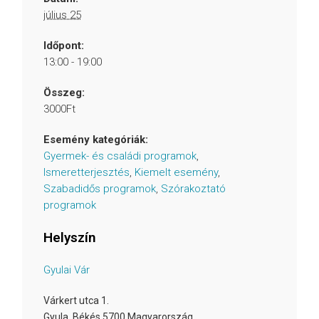
július 25
Időpont:
13:00 - 19:00
Összeg:
3000Ft
Esemény kategóriák:
Gyermek- és családi programok
,
Ismeretterjesztés
,
Kiemelt esemény
,
Szabadidős programok
,
Szórakoztató
programok
Helyszín
Gyulai Vár
Várkert utca 1.
Gyula
,
Békés
5700
Magyarország