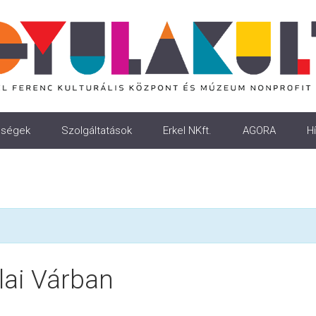
ségek
Szolgáltatások
Erkel NKft.
AGORA
Hí
ai Várban