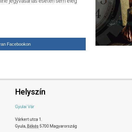
nline jegyvásárlás esetén sem elég
ran Facebookon
Helyszín
Gyulai Vár
Várkert utca 1.
Gyula
,
Békés
5700
Magyarország