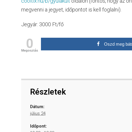
cooltix.hu/b/gyulakult
oldalon (fontos, hogy az o
megvenni a jegyet, időpontot is kell foglalni).
Jegyár: 3000 Ft/fő
0
Oszd meg bát
Megosztás
Részletek
Dátum:
július 24
Időpont: