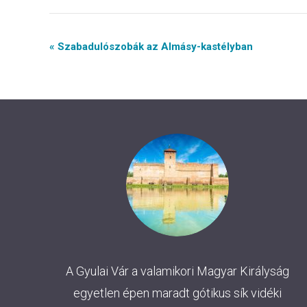
Event
« Szabadulószobák az Almásy-kastélyban
Navigation
A Gyulai Vár a valamikori Magyar Királyság
egyetlen épen maradt gótikus sík vidéki