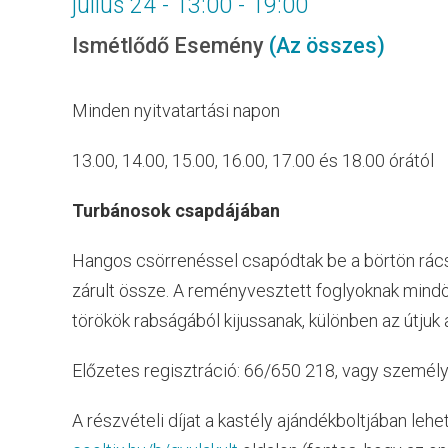
július 24 - 13:00
-
19:00
Ismétlődő Esemény
(Az összes)
Minden nyitvatartási napon
13.00, 14.00, 15.00, 16.00, 17.00 és 18.00 órától
Turbánosok csapdájában
Hangos csörrenéssel csapódtak be a börtön rácsa
zárult össze. A reményvesztett foglyoknak mindö
törökök rabságából kijussanak, különben az útjuk 
Előzetes regisztráció: 66/650 218, vagy személ
A részvételi díjat a kastély ajándékboltjában lehe