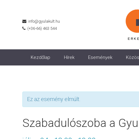
info@gyulakult.hu
(+36-66) 463 544
Kezdőlap
Hírek
Események
Közös
Ez az esemény elmúlt.
Szabadulószoba a Gyul