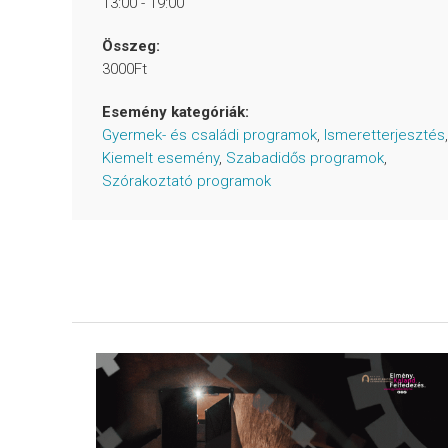
13:00 - 19:00
Összeg:
3000Ft
Esemény kategóriák:
Gyermek- és családi programok
,
Ismeretterjesztés
,
Kiemelt esemény
,
Szabadidős programok
,
Szórakoztató programok