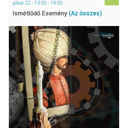
július 22 - 13:00
-
19:00
Ismétlődő Esemény
(Az összes)