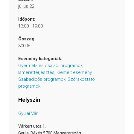
július 22
Időpont:
13:00 - 19:00
Összeg:
3000Ft
Esemény kategóriák:
Gyermek- és családi programok
,
Ismeretterjesztés
,
Kiemelt esemény
,
Szabadidős programok
,
Szórakoztató
programok
Helyszín
Gyulai Vár
Várkert utca 1.
Gyula
,
Békés
5700
Magyarország