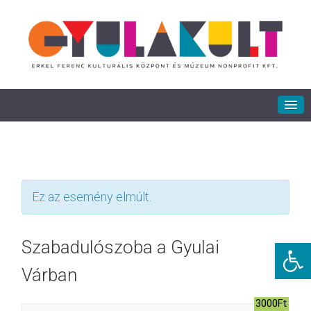
Ez az esemény elmúlt.
Eszkö
Szabadulószoba a Gyulai
Várban
3000Ft