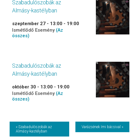
Szabadulószobák az
Almásy-kastélyban
szeptember 27 - 13:00
-
19:00
Ismétlődő Esemény
(Az
összes)
Szabadulószobák az
Almásy-kastélyban
október 30 - 13:00
-
19:00
Ismétlődő Esemény
(Az
összes)
Event
« Szabadulószobák az
Varázsének Imi bácsival »
Almásy-kastélyban
Navigation