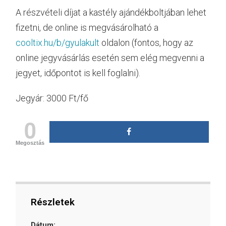
A részvételi díjat a kastély ajándékboltjában lehet
fizetni, de online is megvásárolható a
cooltix.hu/b/gyulakult
oldalon (fontos, hogy az
online jegyvásárlás esetén sem elég megvenni a
jegyet, időpontot is kell foglalni).
Jegyár: 3000 Ft/fő
0
Megosztás
Részletek
Dátum: