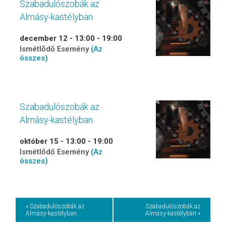
Szabadulószobák az
Almásy-kastélyban
december 12 - 13:00
-
19:00
Ismétlődő Esemény
(Az
összes)
Szabadulószobák az
Almásy-kastélyban
október 15 - 13:00
-
19:00
Ismétlődő Esemény
(Az
összes)
Event
« Szabadulószobák az
Szabadulószobák az
Almásy-kastélyban
Almásy-kastélyban »
Navigation