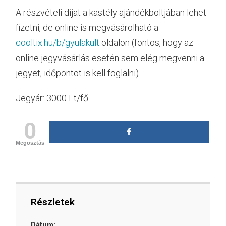
A részvételi díjat a kastély ajándékboltjában lehet
fizetni, de online is megvásárolható a
cooltix.hu/b/gyulakult
oldalon (fontos, hogy az
online jegyvásárlás esetén sem elég megvenni a
jegyet, időpontot is kell foglalni).
Jegyár: 3000 Ft/fő
0
Megosztás
Részletek
Dátum: