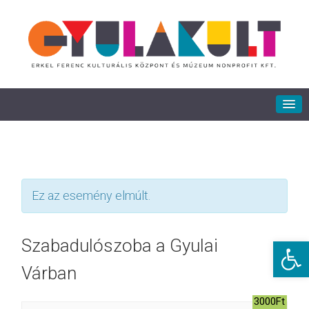
Ez az esemény elmúlt.
Eszkö
Szabadulószoba a Gyulai
Várban
3000Ft