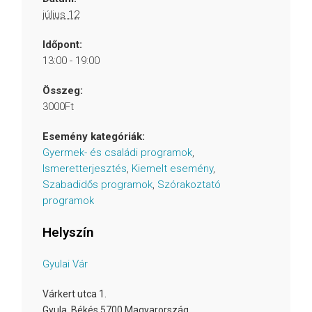
július 12
Időpont:
13:00 - 19:00
Összeg:
3000Ft
Esemény kategóriák:
Gyermek- és családi programok
,
Ismeretterjesztés
,
Kiemelt esemény
,
Szabadidős programok
,
Szórakoztató
programok
Helyszín
Gyulai Vár
Várkert utca 1.
Gyula
,
Békés
5700
Magyarország