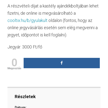
A részvételi díjat a kastély ajándékboltjában lehet
fizetni, de online is megvásárolható a
cooltix.hu/b/gyulakult
oldalon (fontos, hogy az
online jegyvásárlás esetén sem elég megvenni a
jegyet, időpontot is kell foglalni).
Jegyár: 3000 Ft/fő
0
Megosztás
Részletek
Dátum: