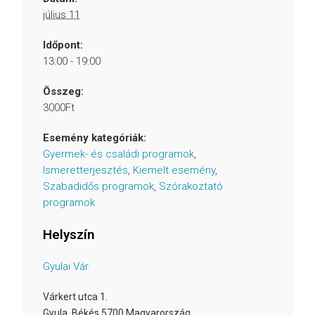
július 11
Időpont:
13:00 - 19:00
Összeg:
3000Ft
Esemény kategóriák:
Gyermek- és családi programok
,
Ismeretterjesztés
,
Kiemelt esemény
,
Szabadidős programok
,
Szórakoztató
programok
Helyszín
Gyulai Vár
Várkert utca 1.
Gyula
,
Békés
5700
Magyarország