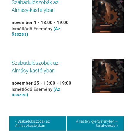
Szabadulószobák az
Almásy-kastélyban
november 1 - 13:00
-
19:00
Ismétlődő Esemény
(Az
összes)
Szabadulószobák az
Almásy-kastélyban
november 25 - 13:00
-
19:00
Ismétlődő Esemény
(Az
összes)
Event
« Szabadulószobák az
A kastély gyertyafényben –
Almásy-kastélyban
tárlatvezetés »
Navigation