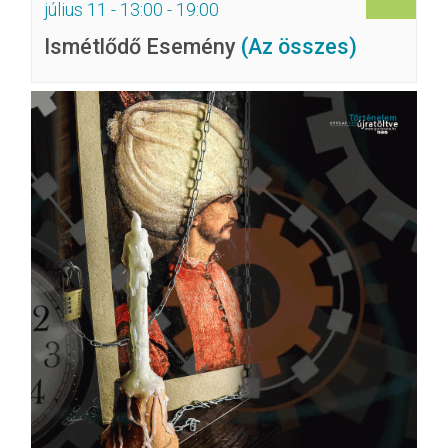
július 11 - 13:00
-
19:00
Ismétlődő Esemény
(Az összes)