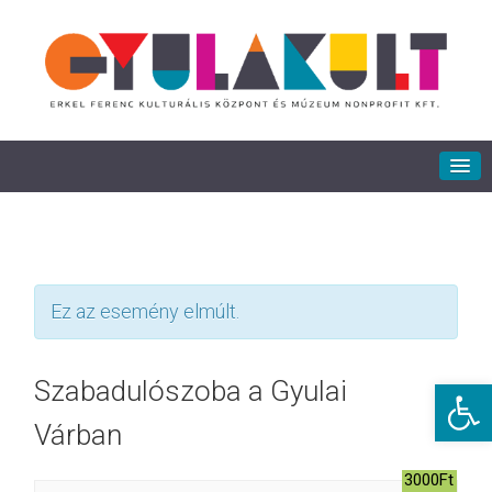
Ez az esemény elmúlt.
Eszkö
Szabadulószoba a Gyulai
Várban
3000Ft