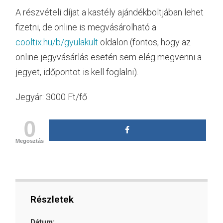
A részvételi díjat a kastély ajándékboltjában lehet
fizetni, de online is megvásárolható a
cooltix.hu/b/gyulakult
oldalon (fontos, hogy az
online jegyvásárlás esetén sem elég megvenni a
jegyet, időpontot is kell foglalni).
Jegyár: 3000 Ft/fő
0
Megosztás
Részletek
Dátum: