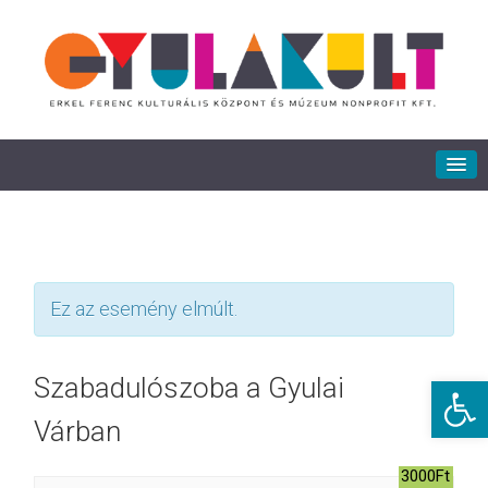
Ez az esemény elmúlt.
Eszkö
Szabadulószoba a Gyulai
Várban
3000Ft