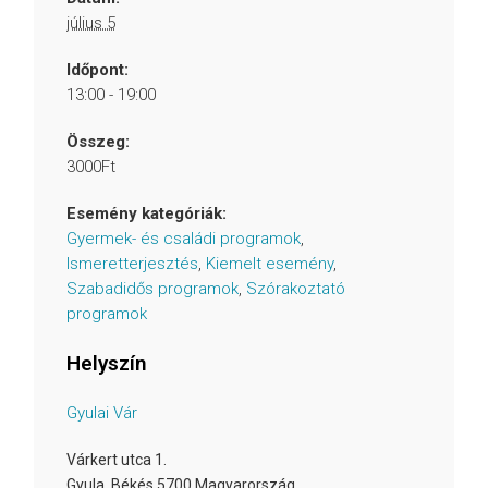
július 5
Időpont:
13:00 - 19:00
Összeg:
3000Ft
Esemény kategóriák:
Gyermek- és családi programok
,
Ismeretterjesztés
,
Kiemelt esemény
,
Szabadidős programok
,
Szórakoztató
programok
Helyszín
Gyulai Vár
Várkert utca 1.
Gyula
,
Békés
5700
Magyarország