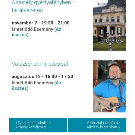
A kastély gyertyafényben –
tárlatvezetés
november 7 - 19:30
-
21:00
Ismétlődő Esemény
(Az
összes)
Varázsének Imi bácsival
augusztus 12 - 16:30
-
17:30
Ismétlődő Esemény
(Az
összes)
Event
« Szabadulószobák az
Szabadulószobák az
Almásy-kastélyban
Almásy-kastélyban »
Navigation