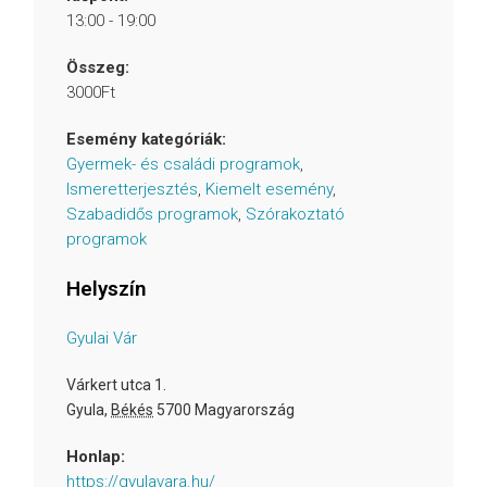
13:00 - 19:00
Összeg:
3000Ft
Esemény kategóriák:
Gyermek- és családi programok
,
Ismeretterjesztés
,
Kiemelt esemény
,
Szabadidős programok
,
Szórakoztató
programok
Helyszín
Gyulai Vár
Várkert utca 1.
Gyula
,
Békés
5700
Magyarország
Honlap:
https://gyulavara.hu/