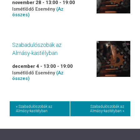
november 28 - 13:00
-
19:00
Ismétlődő Esemény
(Az
összes)
Szabadulószobák az
Almásy-kastélyban
december 4 - 13:00
-
19:00
Ismétlődő Esemény
(Az
összes)
Event
« Szabadulószobák az
Szabadulószobák az
Almásy-kastélyban
Almásy-kastélyban »
Navigation