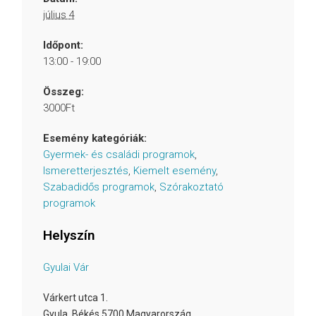
július 4
Időpont:
13:00 - 19:00
Összeg:
3000Ft
Esemény kategóriák:
Gyermek- és családi programok
,
Ismeretterjesztés
,
Kiemelt esemény
,
Szabadidős programok
,
Szórakoztató
programok
Helyszín
Gyulai Vár
Várkert utca 1.
Gyula
,
Békés
5700
Magyarország