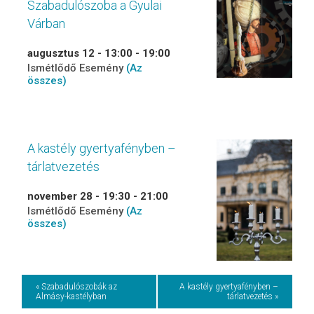
Szabadulószoba a Gyulai
Várban
augusztus 12 - 13:00
-
19:00
Ismétlődő Esemény
(Az
összes)
A kastély gyertyafényben –
tárlatvezetés
november 28 - 19:30
-
21:00
Ismétlődő Esemény
(Az
összes)
Event
« Szabadulószobák az
A kastély gyertyafényben –
Almásy-kastélyban
tárlatvezetés »
Navigation