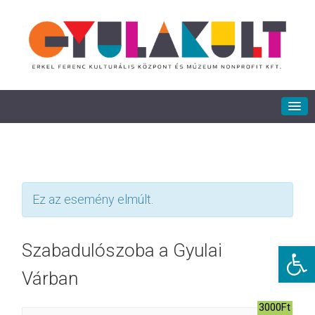
Ez az esemény elmúlt.
Eszkö
Szabadulószoba a Gyulai
Várban
3000Ft