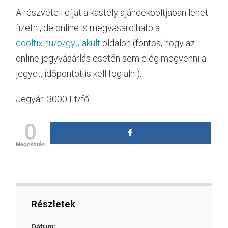
A részvételi díjat a kastély ajándékboltjában lehet
fizetni, de online is megvásárolható a
cooltix.hu/b/gyulakult
oldalon (fontos, hogy az
online jegyvásárlás esetén sem elég megvenni a
jegyet, időpontot is kell foglalni).
Jegyár: 3000 Ft/fő
0
Megosztás
Részletek
Dátum: