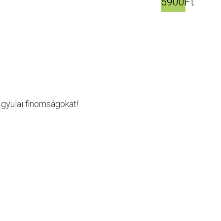
5900Ft
j gyulai finomságokat!