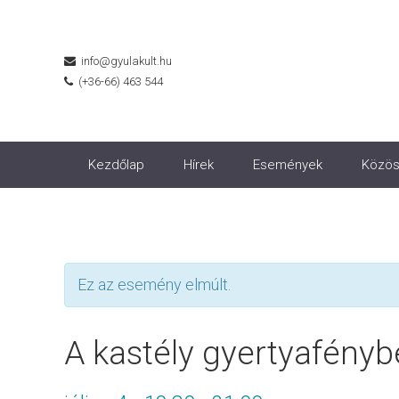
info@gyulakult.hu
(+36-66) 463 544
Kezdőlap
Hírek
Események
Közös
Ez az esemény elmúlt.
A kastély gyertyafényb