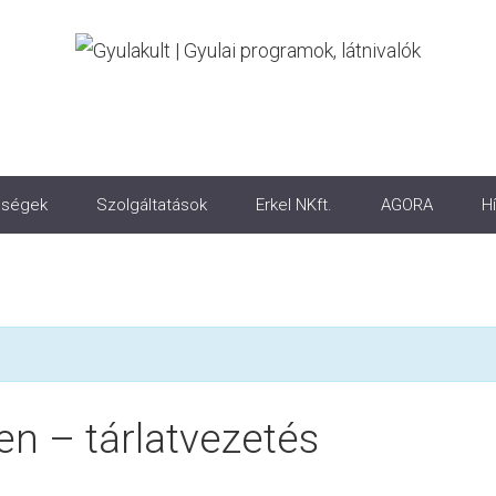
ségek
Szolgáltatások
Erkel NKft.
AGORA
Hí
en – tárlatvezetés