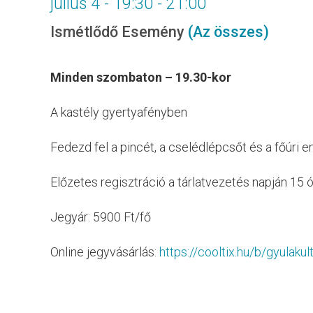
július 4 - 19:30
-
21:00
Ismétlődő Esemény
(Az összes)
Minden szombaton – 19.30-kor
A kastély gyertyafényben
Fedezd fel a pincét, a cselédlépcsőt és a főúri en
Előzetes regisztráció a tárlatvezetés napján 15
Jegyár: 5900 Ft/fő
Online jegyvásárlás:
https://cooltix.hu/b/gyulakul