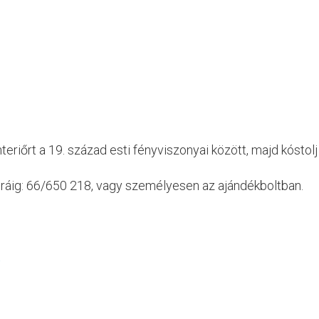
teriőrt a 19. század esti fényviszonyai között, majd kóstol
 óráig: 66/650 218, vagy személyesen az ajándékboltban.
t