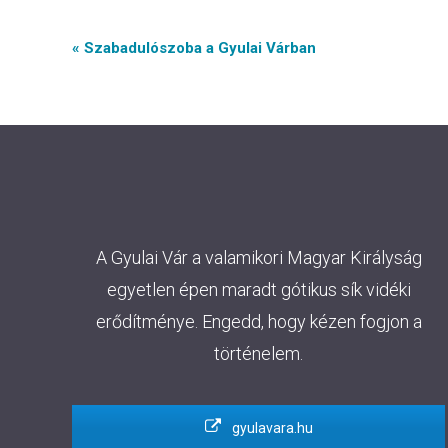
Event
« Szabadulószoba a Gyulai Várban
Navigation
A Gyulai Vár a valamikori Magyar Királyság
egyetlen épen maradt gótikus sík vidéki
erődítménye. Engedd, hogy kézen fogjon a
történelem.
gyulavara.hu