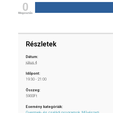
0
Megosztás
Részletek
Dátum:
július 4
Időpont:
19:30 - 21:00
Összeg:
5900Ft
Esemény kategóriák:
Gyermek- és családi programok
,
Művészeti