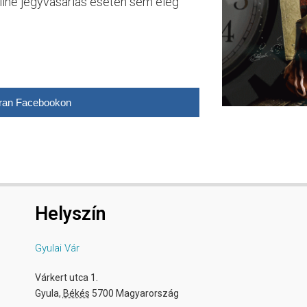
nline jegyvásárlás esetén sem elég
ran Facebookon
Helyszín
Gyulai Vár
Várkert utca 1.
Gyula
,
Békés
5700
Magyarország