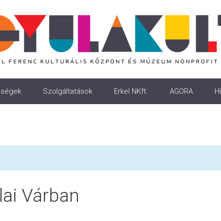
ségek
Szolgáltatások
Erkel NKft.
AGORA
Hí
ai Várban