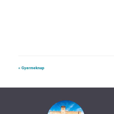
Event
« Gyermeknap
Navigation