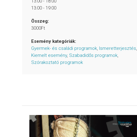
13:00 - 18:00
13:00 - 19:00
Összeg:
3000Ft
Esemény kategóriák:
Gyermek- és családi programok
,
Ismeretterjesztés
,
Kiemelt esemény
,
Szabadidős programok
,
Szórakoztató programok