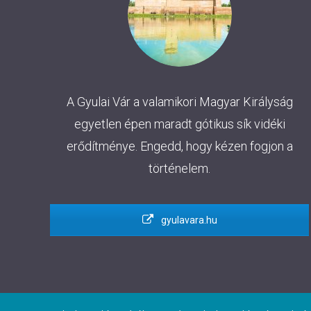
A Gyulai Vár a valamikori Magyar Királyság
egyetlen épen maradt gótikus sík vidéki
erődítménye. Engedd, hogy kézen fogjon a
történelem.
gyulavara.hu