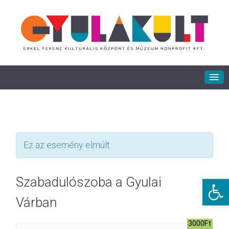
Ez az esemény elmúlt.
Eszkö
Szabadulószoba a Gyulai
Várban
3000Ft