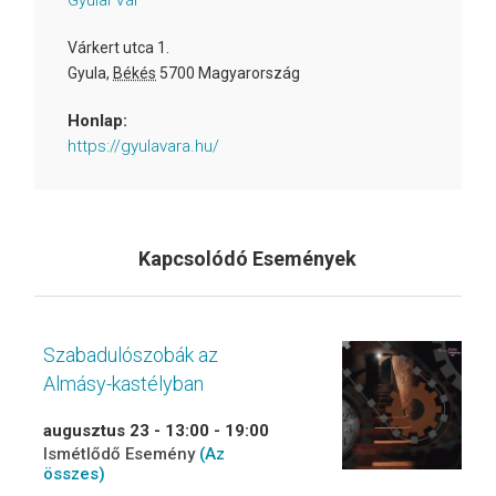
Gyulai Vár
Várkert utca 1.
Gyula
,
Békés
5700
Magyarország
Honlap:
https://gyulavara.hu/
Kapcsolódó Események
Szabadulószobák az
Almásy-kastélyban
augusztus 23 - 13:00
-
19:00
Ismétlődő Esemény
(Az
összes)