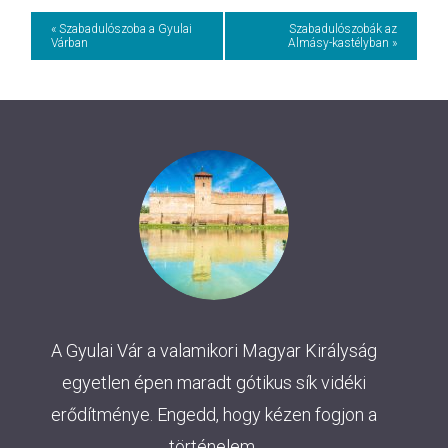
Event
« Szabadulószoba a Gyulai
Szabadulószobák az
Várban
Almásy-kastélyban »
Navigation
A Gyulai Vár a valamikori Magyar Királyság
egyetlen épen maradt gótikus sík vidéki
erődítménye. Engedd, hogy kézen fogjon a
történelem.