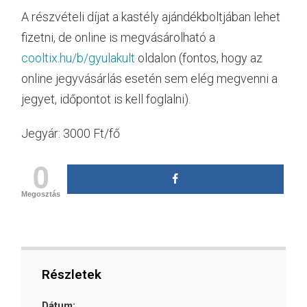
A részvételi díjat a kastély ajándékboltjában lehet
fizetni, de online is megvásárolható a
cooltix.hu/b/gyulakult
oldalon (fontos, hogy az
online jegyvásárlás esetén sem elég megvenni a
jegyet, időpontot is kell foglalni).
Jegyár: 3000 Ft/fő
0
Megosztás
Részletek
Dátum: