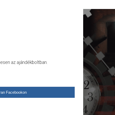
yesen az ajándékboltban.
ran Facebookon