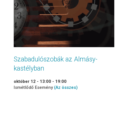
Szabadulószobák az Almásy-
kastélyban
október 12 - 13:00
-
19:00
Ismétlődő Esemény
(Az összes)