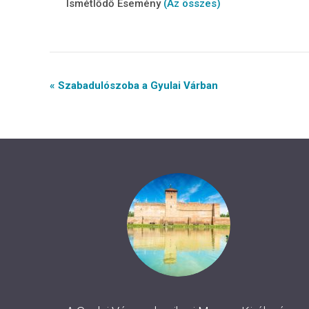
Ismétlődő Esemény
(Az összes)
Event
« Szabadulószoba a Gyulai Várban
Navigation