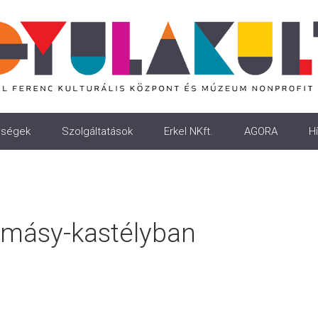
ségek
Szolgáltatások
Erkel NKft.
AGORA
Hí
lmásy-kastélyban