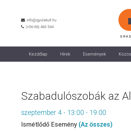
info@gyulakult.hu
(+36-66) 463 544
Kezdőlap
Hírek
Események
Közös
Szabadulószobák az A
szeptember 4 - 13:00
-
19:00
Ismétlődő Esemény
(Az összes)