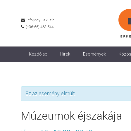
info@gyulakult.hu
(+36-66) 463 544
Kezdőlap
Hírek
Események
Közös
Ez az esemény elmúlt.
Múzeumok éjszakája