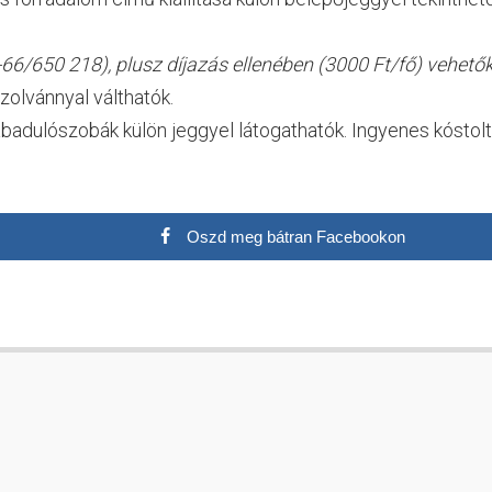
6/650 218), plusz díjazás ellenében (3000 Ft/fő) vehetők
zolvánnyal válthatók.
zabadulószobák külön jeggyel látogathatók. Ingyenes kóstol
Oszd meg bátran Facebookon