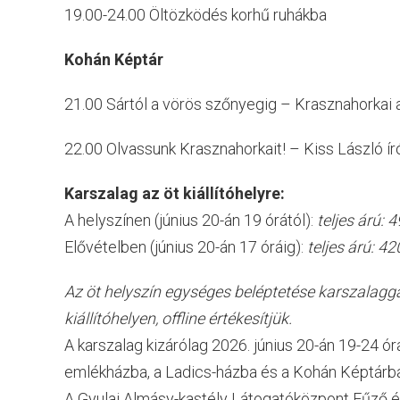
19.00-24.00 Öltözködés korhű ruhákba
Kohán Képtár
21.00 Sártól a vörös szőnyegig – Krasznahorkai 
22.00 Olvassunk Krasznahorkait! – Kiss László í
Karszalag az öt kiállítóhelyre:
A helyszínen (június 20-án 19 órától):
teljes árú:
Elővételben (június 20-án 17 óráig):
teljes árú: 4
Az öt helyszín egységes beléptetése karszalaggal
kiállítóhelyen, offline értékesítjük.
A karszalag kizárólag 2026. június 20-án 19-24 ór
emlékházba, a Ladics-házba és a Kohán Képtárba
A Gyulai Almásy-kastély Látogatóközpont Fűző és