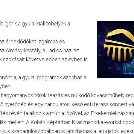
 ígérik a gyulai kiállítóhelyek a
ja az érdeklődőket izgalmas és
 az Almásy-kastély, a Ladics-ház, az
k szokásait követve ebben az évben is
ronómia, a gyulai programok azonban a
yben.
, hagyományos török teázás és működő kovácsműhely repít
lő nyerőgép és egy hangulatos, késő esti terasz koncert vá
s révén találkozik a múlt a jövővel, az Erkel-emlékházban
ás mellett. A Kohán Képtárban Krasznahorkai-workshopok sz
kus szabadulószobákban is játszhatnak a látogatók; ezekre