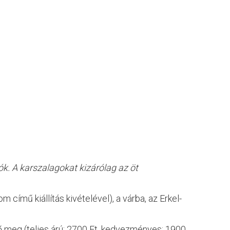
ók. A karszalagokat kizárólag az öt
című kiállítás kivételével), a várba, az Erkel-
ő meg (teljes árú: 2700 Ft, kedvezményes: 1900