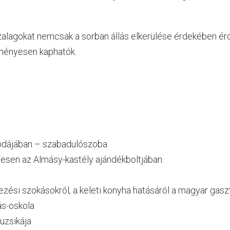
alagokat nemcsak a sorban állás elkerülése érdekében érd
zményesen kaphatók.
sapdájában – szabadulószoba
esen az Almásy-kastély ajándékboltjában.
tkezési szokásokról, a keleti konyha hatásáról a magyar ga
ás-oskola
uzsikája