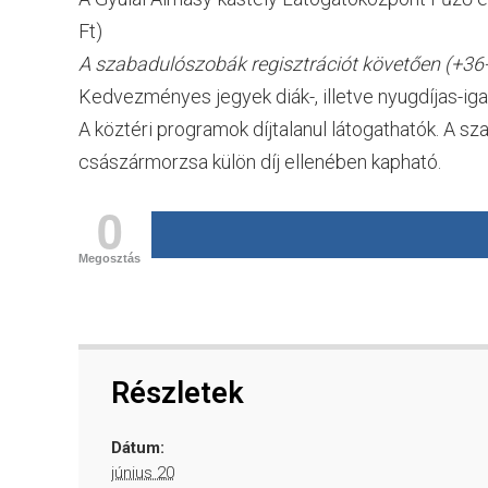
Ft)
A szabadulószobák regisztrációt követően (+36-6
Kedvezményes jegyek diák-, illetve nyugdíjas-iga
A köztéri programok díjtalanul látogathatók. A s
császármorzsa külön díj ellenében kapható.
0
Megosztás
Részletek
Dátum:
június 20