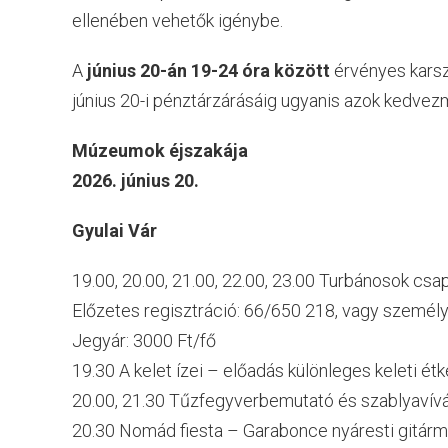
ellenében vehetők igénybe.
A
június 20-án 19-24 óra között
érvényes karsz
június 20-i pénztárzárásáig ugyanis azok kedve
Múzeumok éjszakája
2026. június 20.
Gyulai Vár
19.00, 20.00, 21.00, 22.00, 23.00 Turbánosok c
Előzetes regisztráció: 66/650 218, vagy személy
Jegyár: 3000 Ft/fő
19.30 A kelet ízei – előadás különleges keleti é
20.00, 21.30 Tűzfegyverbemutató és szablyavív
20.30 Nomád fiesta – Garabonce nyáresti gitárm