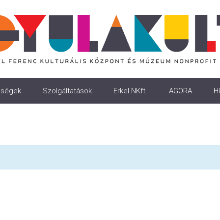
ségek
Szolgáltatások
Erkel NKft.
AGORA
Hí