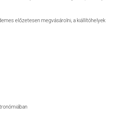
emes előzetesen megvásárolni, a kiállítóhelyek
sztronómiában