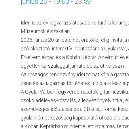
június 20 - 19:00
-
23:59
Idén is az év legvarázslatosabb kulturális kalandját
Múzeumok éjszakáján.
2026. június 20-án este hét órától éjfélig invitál
szórakoztató, interaktív időutazásra a Gyulai Vár,
Erkel-emlékház és a Kohán Képtár. Az elmúlt éve
egyetlen karszalaggal járható be az öt helyszín.
Az országos rendezvény idei tematikája a gaszt
zene és az izgalmas történetek fúziója is lesz eg
A Gyulai Várban fegyverbemutatók, gitármuzsika
csokoládéleves-kóstolás, a legyezőnyelv titkai, é
szemüveges időutazás és a 3D-s sütiforma-készíté
gyulai német közösség kapcsolatáról szóló előad
a Kohán Képtárban mindemellett izgalmas, temati