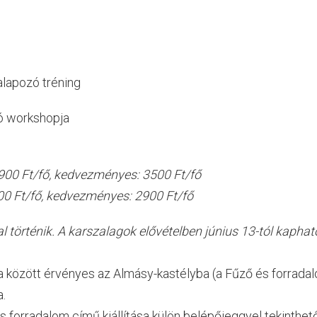
alapozó tréning
ró workshopja
 4900 Ft/fő, kedvezményes: 3500 Ft/fő
200 Ft/fő, kedvezményes: 2900 Ft/fő
 történik. A karszalagok elővételben június 13-tól kaphat
a között érvényes az Almásy-kastélyba (a Fűző és forradalom 
.
 forradalom című kiállítása külön belépőjeggyel tekinthet