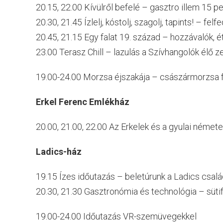
20.15, 22.00 Kívülről befelé – gasztro illem 15 p
20.30, 21.45 Ízlelj, kóstolj, szagolj, tapints! – f
20.45, 21.15 Egy falat 19. század – hozzávalók, 
23.00 Terasz Chill – lazulás a Szívhangolók élő z
19.00-24.00 Morzsa éjszakája – császármorzsa f
Erkel Ferenc Emlékház
20.00, 21.00, 22.00 Az Erkelek és a gyulai német
Ladics-ház
19.15 Ízes időutazás – beletúrunk a Ladics csal
20.30, 21.30 Gasztronómia és technológia – süt
19.00-24.00 Időutazás VR-szemüvegekkel