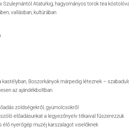
i Szulejmántól Atatürkig, hagyományos török tea kóstolóva
en, vallásban, kultúrában
n
d a kastélyban, Boszorkányok márpedig léteznek – szabadu
yesen az ajándékboltban.
előadás zöldségekről, gyümölcsökről
 szóló előadásunkat a legyezőnyelv titkaival fűszerezzük
ás élő nyerőgép muzéj karszalagot viselőknek