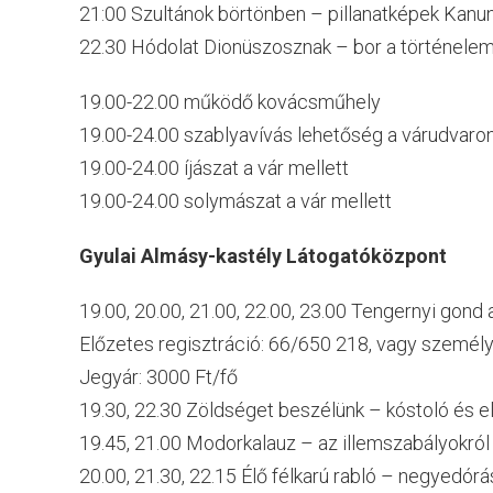
21:00 Szultánok börtönben – pillanatképek Kanun
22.30 Hódolat Dionüszosznak – bor a történelemb
19.00-22.00 működő kovácsműhely
19.00-24.00 szablyavívás lehetőség a várudvaro
19.00-24.00 íjászat a vár mellett
19.00-24.00 solymászat a vár mellett
Gyulai Almásy-kastély Látogatóközpont
19.00, 20.00, 21.00, 22.00, 23.00 Tengernyi gon
Előzetes regisztráció: 66/650 218, vagy személ
Jegyár: 3000 Ft/fő
19.30, 22.30 Zöldséget beszélünk – kóstoló és 
19.45, 21.00 Modorkalauz – az illemszabályokról
20.00, 21.30, 22.15 Élő félkarú rabló – negyedór