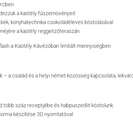
ercben
elfedezzük a kastély fűszernövényeit
étkek, konyhatechnika csokoládéleves kóstolásával
enéjére a kastély reggelizőteraszán
lash a Kastély Kávézóban limitált mennyiségben
ek – a család és a helyi német közösség kapcsolata, lekvá
ád több száz receptjébe és habpuszedlit kóstolunk
iforma készítése 3D nyomtatóval