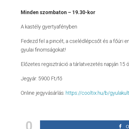
Minden szombaton – 19.30-kor
A kastély gyertyafényben
Fedezd fel a pincét, a cselédlépcsőt és a főúri en
gyulai finomságokat!
Előzetes regisztráció a tárlatvezetés napján 15
Jegyár: 5900 Ft/fő
Online jegyvásárlás:
https://cooltix.hu/b/gyulakul
0
O