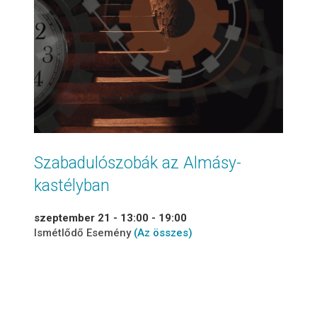
Szabadulószobák az Almásy-
kastélyban
szeptember 21 - 13:00
-
19:00
Ismétlődő Esemény
(Az összes)