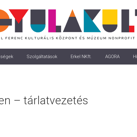
ségek
Szolgáltatások
Erkel NKft.
AGORA
Hí
en – tárlatvezetés