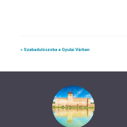
Event
« Szabadulószoba a Gyulai Várban
Navigation