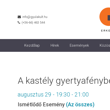
info@gyulakult.hu
(+36-66) 463 544
Kezdőlap
Hírek
Események
Közös
A kastély gyertyafényb
augusztus 29 - 19:30
-
21:00
Ismétlődő Esemény
(Az összes)