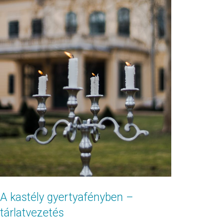
A kastély gyertyafényben –
tárlatvezetés