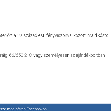
teriőrt a 19. század esti fényviszonyai között, majd kóstolj
 óráig: 66/650 218, vagy személyesen az ajándékboltban.
t
szd meg bátran Facebookon