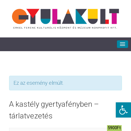
Ez az esemény elmúlt.
Eszkö
A kastély gyertyafényben –
tárlatvezetés
5900Ft