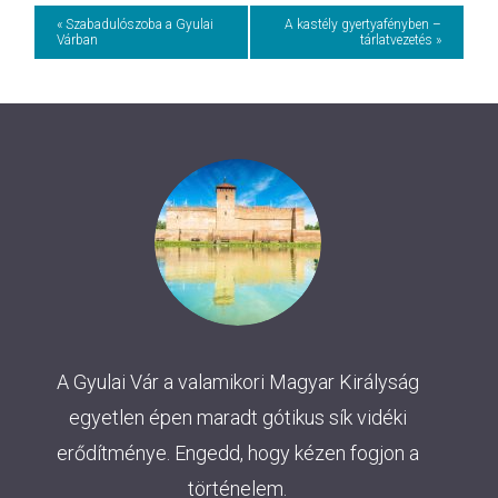
Event
« Szabadulószoba a Gyulai
A kastély gyertyafényben –
Várban
tárlatvezetés »
Navigation
A Gyulai Vár a valamikori Magyar Királyság
egyetlen épen maradt gótikus sík vidéki
erődítménye. Engedd, hogy kézen fogjon a
történelem.