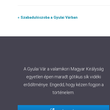
Event
« Szabadulószoba a Gyulai Várban
Navigation
A Gyulai Vár a valamikori Magyar Királyság
egyetlen épen maradt gótikus sík vidéki
erődítménye. Engedd, hogy kézen fogjon a
történelem.