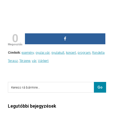
0
Megosztás
Címkék:
esemény
,
gyulai vár
,
gyulakult
,
koncert
,
program
,
Rondella
Terasz
,
Térzene
,
vár
,
Várkert
Legutóbbi bejegyzések