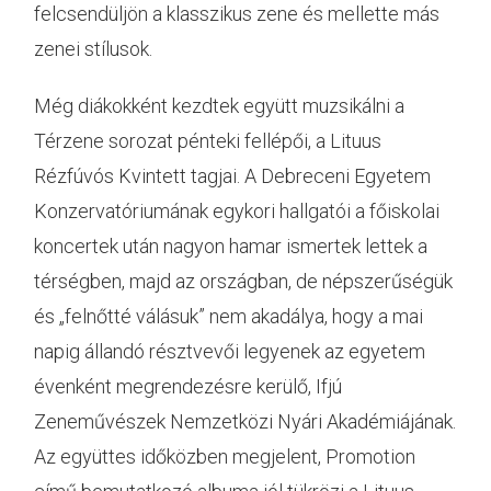
felcsendüljön a klasszikus zene és mellette más
zenei stílusok.
Még diákokként kezdtek együtt muzsikálni a
Térzene sorozat pénteki fellépői, a Lituus
Rézfúvós Kvintett tagjai. A Debreceni Egyetem
Konzervatóriumának egykori hallgatói a főiskolai
koncertek után nagyon hamar ismertek lettek a
térségben, majd az országban, de népszerűségük
és „felnőtté válásuk” nem akadálya, hogy a mai
napig állandó résztvevői legyenek az egyetem
évenként megrendezésre kerülő, Ifjú
Zeneművészek Nemzetközi Nyári Akadémiájának.
Az együttes időközben megjelent, Promotion