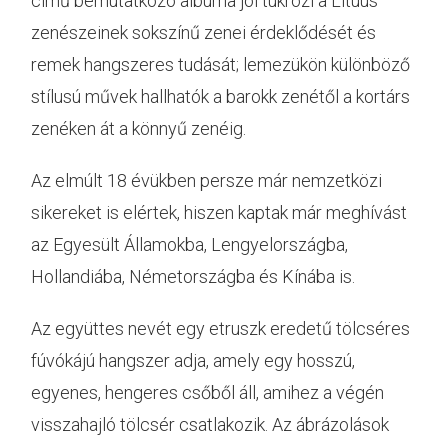
című bemutatkozó albuma jól tükrözi a Lituus
zenészeinek sokszínű zenei érdeklődését és
remek hangszeres tudását; lemezükön különböző
stílusú művek hallhatók a barokk zenétől a kortárs
zenéken át a könnyű zenéig.
Az elmúlt 18 évükben persze már nemzetközi
sikereket is elértek, hiszen kaptak már meghívást
az Egyesült Államokba, Lengyelországba,
Hollandiába, Németországba és Kínába is.
Az együttes nevét egy etruszk eredetű tölcséres
fúvókájú hangszer adja, amely egy hosszú,
egyenes, hengeres csőből áll, amihez a végén
visszahajló tölcsér csatlakozik. Az ábrázolások