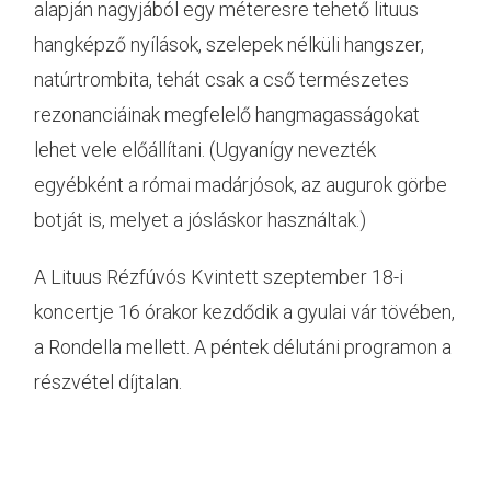
alapján nagyjából egy méteresre tehető lituus
hangképző nyílások, szelepek nélküli hangszer,
natúrtrombita, tehát csak a cső természetes
rezonanciáinak megfelelő hangmagasságokat
lehet vele előállítani. (Ugyanígy nevezték
egyébként a római madárjósok, az augurok görbe
botját is, melyet a jósláskor használtak.)
A Lituus Rézfúvós Kvintett szeptember 18-i
koncertje 16 órakor kezdődik a gyulai vár tövében,
a Rondella mellett. A péntek délutáni programon a
részvétel díjtalan.