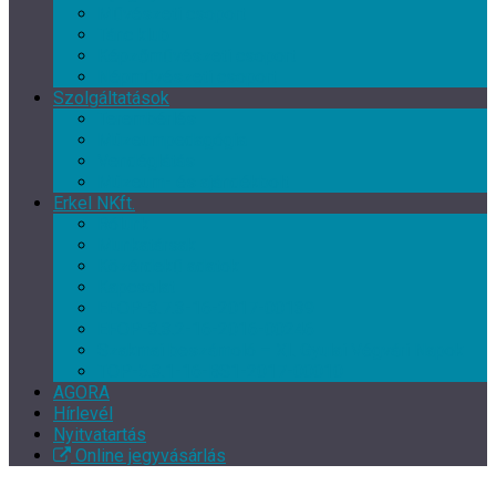
Művészeti csoport
Tánc klub
Képzőművészeti csoport
Népművészeti csoport
Szolgáltatások
Terembérlés
Múzeumpedagógia
Vendéglátás
Múzeum- és ajándékbolt
Erkel NKft.
Rólunk
Munkatársak
Közérdekű adatok
Kapcsolat
EFOP-3.7.3-16-2017-00139
EFOP-3.3.2-16-2016-00246
Szakmai beszámoló – XI. Gyulai Végvári Napok
TOP-5.3.1-16-BS1-2017-00010
AGORA
Hírlevél
Nyitvatartás
Online jegyvásárlás