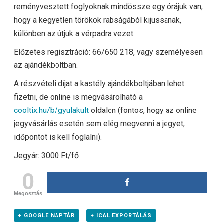
reményvesztett foglyoknak mindössze egy órájuk van,
hogy a kegyetlen törökök rabságából kijussanak,
különben az útjuk a vérpadra vezet.
Előzetes regisztráció: 66/650 218, vagy személyesen
az ajándékboltban.
A részvételi díjat a kastély ajándékboltjában lehet
fizetni, de online is megvásárolható a
cooltix.hu/b/gyulakult
oldalon (fontos, hogy az online
jegyvásárlás esetén sem elég megvenni a jegyet,
időpontot is kell foglalni).
Jegyár: 3000 Ft/fő
0
Megosztás
+ GOOGLE NAPTÁR
+ ICAL EXPORTÁLÁS