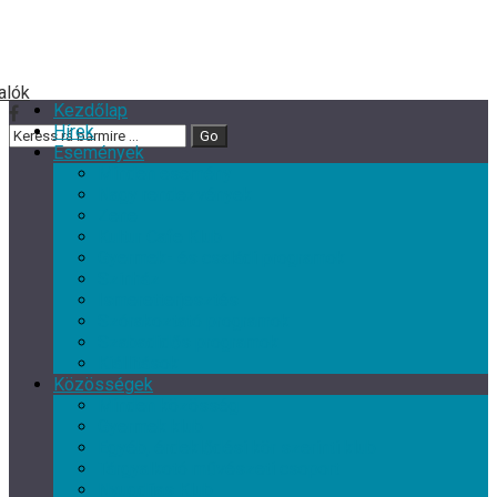
Kezdőlap
Hírek
Események
Minden esemény
Nagy rendezvények
Zene
Kultur Cafe Klub
Gyermek- és családi programok
Színház
Ismeretterjesztés
Szórakoztató programok
Szabadidős programok
Kiállítások
Közösségek
Minden közösség
Gyermek klub
Egyéb, érdeklődési kör szerinti klub
Tárgyalkotó művészeti csoport
Nyugdíjas Klub