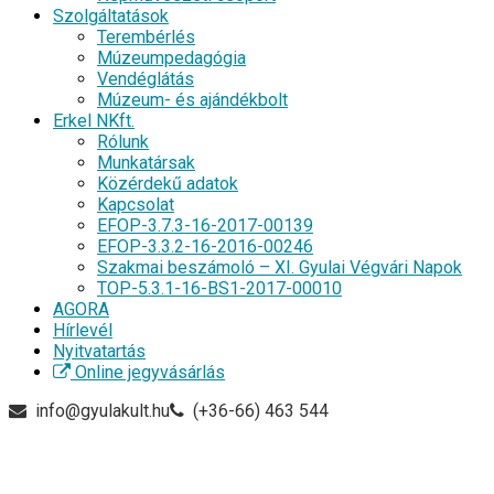
Szolgáltatások
Terembérlés
Múzeumpedagógia
Vendéglátás
Múzeum- és ajándékbolt
Erkel NKft.
Rólunk
Munkatársak
Közérdekű adatok
Kapcsolat
EFOP-3.7.3-16-2017-00139
EFOP-3.3.2-16-2016-00246
Szakmai beszámoló – XI. Gyulai Végvári Napok
TOP-5.3.1-16-BS1-2017-00010
AGORA
Hírlevél
Nyitvatartás
Online jegyvásárlás
info@gyulakult.hu
(+36-66) 463 544