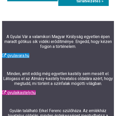
tárlatvezetés »
A Gyulai Vár a valamikori Magyar Királyság egyetlen épen
maradt gótikus sík vidéki erődítménye. Engedd, hogy kézen
fogjon a történelem.
gyulavara.hu
Minden, amit eddig még egyetlen kastély sem mesélt el.
Látogass el az Almásy-kastély hivatalos oldalára azért, hogy
megtudd, mi történt a színfalak mögötti világban.
gyulaikastely.hu
Gyulán található Erkel Ferenc szülőháza. Az emlékház
hivatalos oldalán, minden érdekességet megtudhatsz a