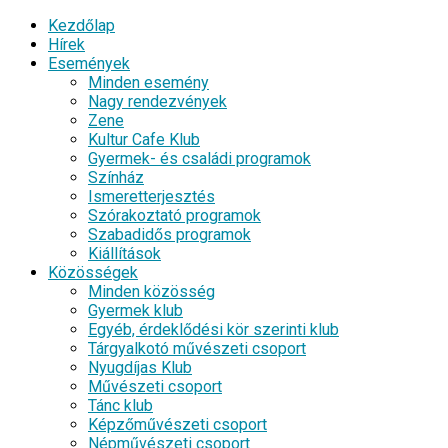
Kezdőlap
Hírek
Események
Minden esemény
Nagy rendezvények
Zene
Kultur Cafe Klub
Gyermek- és családi programok
Színház
Ismeretterjesztés
Szórakoztató programok
Szabadidős programok
Kiállítások
Közösségek
Minden közösség
Gyermek klub
Egyéb, érdeklődési kör szerinti klub
Tárgyalkotó művészeti csoport
Nyugdíjas Klub
Művészeti csoport
Tánc klub
Képzőművészeti csoport
Népművészeti csoport