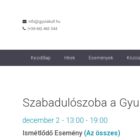
info@gyulakult.hu
(+36-66) 463 544
Kezdőlap
Hírek
Események
Közös
Szabadulószoba a Gyul
december 2 - 13:00
-
19:00
Ismétlődő Esemény
(Az összes)