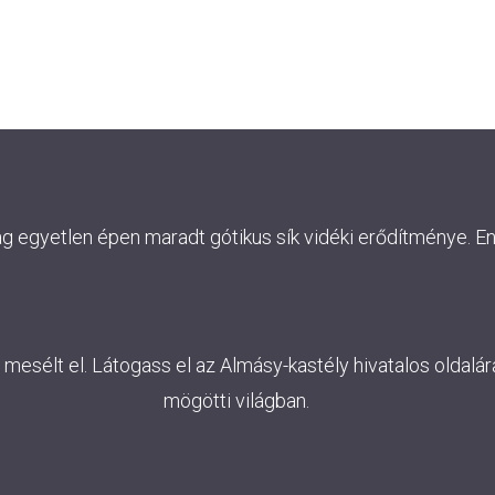
ág egyetlen épen maradt gótikus sík vidéki erődítménye. E
esélt el. Látogass el az Almásy-kastély hivatalos oldalára
mögötti világban.