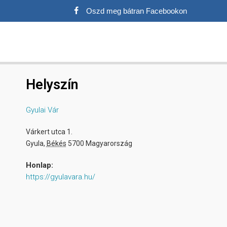
Oszd meg bátran Facebookon
Helyszín
Gyulai Vár
Várkert utca 1.
Gyula
,
Békés
5700
Magyarország
Honlap:
https://gyulavara.hu/