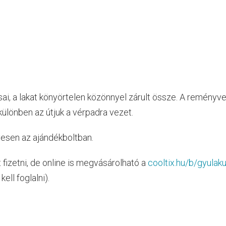
i, a lakat könyörtelen közönnyel zárult össze. A reményve
különben az útjuk a vérpadra vezet.
yesen az ajándékboltban.
t fizetni, de online is megvásárolható a
cooltix.hu/b/gyulaku
ell foglalni).