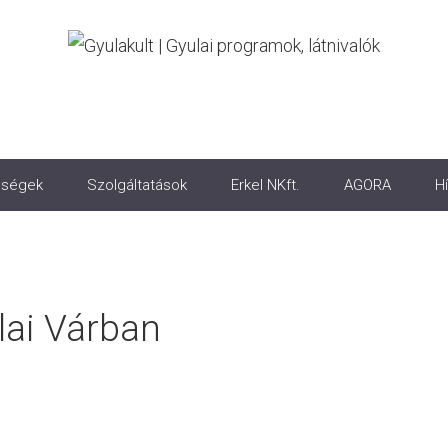
ségek
Szolgáltatások
Erkel NKft.
AGORA
Hí
ai Várban