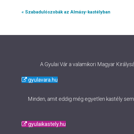
Event
« Szabadulószobák az Almásy-kastélyban
Navigation
A Gyulai Vár a valamikori Magyar Királys
gyulavara.hu
Minden, amit eddig még egyetlen kastély sem m
gyulaikastely.hu