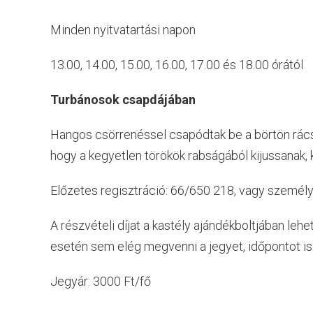
Minden nyitvatartási napon
13.00, 14.00, 15.00, 16.00, 17.00 és 18.00 órától
Turbánosok csapdájában
Hangos csörrenéssel csapódtak be a börtön rácsa
hogy a kegyetlen törökök rabságából kijussanak, 
Előzetes regisztráció: 66/650 218, vagy személ
A részvételi díjat a kastély ajándékboltjában lehe
esetén sem elég megvenni a jegyet, időpontot is k
Jegyár: 3000 Ft/fő