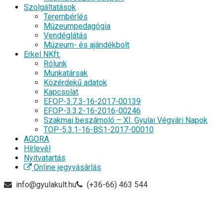
Szolgáltatások
Terembérlés
Múzeumpedagógia
Vendéglátás
Múzeum- és ajándékbolt
Erkel NKft.
Rólunk
Munkatársak
Közérdekű adatok
Kapcsolat
EFOP-3.7.3-16-2017-00139
EFOP-3.3.2-16-2016-00246
Szakmai beszámoló – XI. Gyulai Végvári Napok
TOP-5.3.1-16-BS1-2017-00010
AGORA
Hírlevél
Nyitvatartás
Online jegyvásárlás
info@gyulakult.hu
(+36-66) 463 544