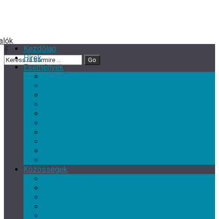
Kezdőlap
Hírek
Események
Minden esemény
Nagy rendezvények
Zene
Kultur Cafe Klub
Gyermek- és családi programok
Színház
Ismeretterjesztés
Szórakoztató programok
Szabadidős programok
Kiállítások
Közösségek
Minden közösség
Gyermek klub
Egyéb, érdeklődési kör szerinti klub
Tárgyalkotó művészeti csoport
Nyugdíjas Klub