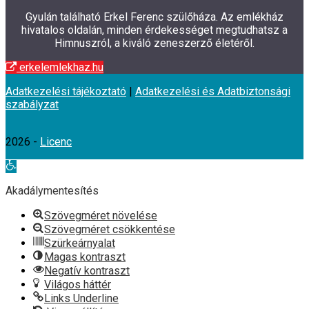
Gyulán található Erkel Ferenc szülőháza. Az emlékház
hivatalos oldalán, minden érdekességet megtudhatsz a
Himnuszról, a kiváló zeneszerző életéről.
erkelemlekhaz.hu
Adatkezelési tájékoztató
|
Adatkezelési és Adatbiztonsági
szabályzat
2026 -
Licenc
Eszköztár
megnyitása
Akadálymentesítés
Szövegméret növelése
Szövegméret csökkentése
Szürkeárnyalat
Magas kontraszt
Negatív kontraszt
Világos háttér
Links Underline