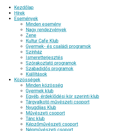
Kezdőlap
Hírek
Események
Minden esemény
Nagy rendezvények
Zene
Kultur Cafe Klub
Gyermek- és családi programok
Színház
Ismeretterjesztés
Szórakoztató programok
Szabadidős programok
Kiállítások
Közösségek
Minden közösség
Gyermek klub
Egyéb, érdeklődési kör szerinti klub
Tárgyalkotó művészeti csoport
Nyugdíjas Klub
Művészeti csoport
Tánc klub
Képzőművészeti csoport
Népművészeti csoport