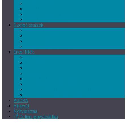
Művészeti csoport
Tánc klub
Képzőművészeti csoport
Népművészeti csoport
Szolgáltatások
Terembérlés
Múzeumpedagógia
Vendéglátás
Múzeum- és ajándékbolt
Erkel NKft.
Rólunk
Munkatársak
Közérdekű adatok
Kapcsolat
EFOP-3.7.3-16-2017-00139
EFOP-3.3.2-16-2016-00246
Szakmai beszámoló – XI. Gyulai Végvári Napok
TOP-5.3.1-16-BS1-2017-00010
AGORA
Hírlevél
Nyitvatartás
Online jegyvásárlás