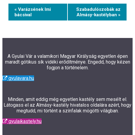
Event
« Varázsének Imi
Szabadulószobák az
Navigation
bácsival
Almásy-kastélyban »
A Gyulai Vár a valamikori Magyar Királyság egyetlen épen
maradt gótikus sík vidéki erődítménye. Engedd, hogy kézen
fogjon a történelem.
gyulavara.hu
Minden, amit eddig még egyetlen kastély sem mesélt el.
Látogass el az Almásy-kastély hivatalos oldalára azért, hogy
megtudd, mi történt a színfalak mögötti világban.
gyulaikastely.hu