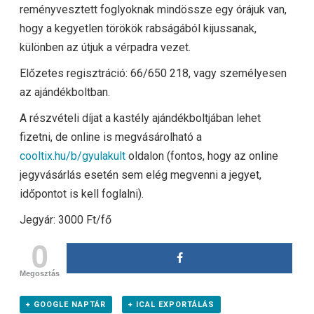
reményvesztett foglyoknak mindössze egy órájuk van,
hogy a kegyetlen törökök rabságából kijussanak,
különben az útjuk a vérpadra vezet.
Előzetes regisztráció: 66/650 218, vagy személyesen
az ajándékboltban.
A részvételi díjat a kastély ajándékboltjában lehet
fizetni, de online is megvásárolható a
cooltix.hu/b/gyulakult
oldalon (fontos, hogy az online
jegyvásárlás esetén sem elég megvenni a jegyet,
időpontot is kell foglalni).
Jegyár: 3000 Ft/fő
0
Megosztás
+ GOOGLE NAPTÁR
+ ICAL EXPORTÁLÁS