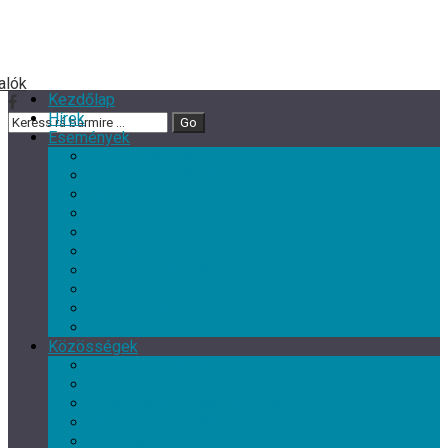
Kezdőlap
Hírek
Események
Minden esemény
Nagy rendezvények
Zene
Kultur Cafe Klub
Gyermek- és családi programok
Színház
Ismeretterjesztés
Szórakoztató programok
Szabadidős programok
Kiállítások
Közösségek
Minden közösség
Gyermek klub
Egyéb, érdeklődési kör szerinti klub
Tárgyalkotó művészeti csoport
Nyugdíjas Klub