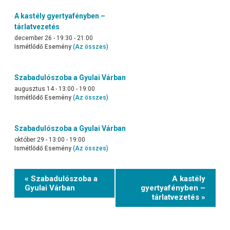
A kastély gyertyafényben –
tárlatvezetés
december 26 - 19:30
-
21:00
Ismétlődő Esemény
(Az összes)
Szabadulószoba a Gyulai Várban
augusztus 14 - 13:00
-
19:00
Ismétlődő Esemény
(Az összes)
Szabadulószoba a Gyulai Várban
október 29 - 13:00
-
19:00
Ismétlődő Esemény
(Az összes)
Event
« Szabadulószoba a
A kastély
Navigation
Gyulai Várban
gyertyafényben –
tárlatvezetés »