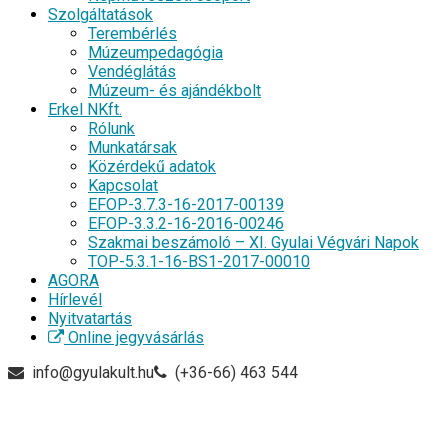
Szolgáltatások
Terembérlés
Múzeumpedagógia
Vendéglátás
Múzeum- és ajándékbolt
Erkel NKft.
Rólunk
Munkatársak
Közérdekű adatok
Kapcsolat
EFOP-3.7.3-16-2017-00139
EFOP-3.3.2-16-2016-00246
Szakmai beszámoló – XI. Gyulai Végvári Napok
TOP-5.3.1-16-BS1-2017-00010
AGORA
Hírlevél
Nyitvatartás
Online jegyvásárlás
info@gyulakult.hu
(+36-66) 463 544