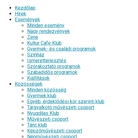
Kezdőlap
Hírek
Események
Minden esemény
Nagy rendezvények
Zene
Kultur Cafe Klub
Gyermek- és családi programok
Színház
Ismeretterjesztés
Szórakoztató programok
Szabadidős programok
Kiállítások
Közösségek
Minden közösség
Gyermek klub
Egyéb, érdeklődési kör szerinti klub
Tárgyalkotó művészeti csoport
Nyugdíjas Klub
Művészeti csoport
Tánc klub
Képzőművészeti csoport
Népművészeti csoport