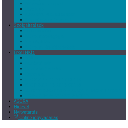
Művészeti csoport
Tánc klub
Képzőművészeti csoport
Népművészeti csoport
Szolgáltatások
Terembérlés
Múzeumpedagógia
Vendéglátás
Múzeum- és ajándékbolt
Erkel NKft.
Rólunk
Munkatársak
Közérdekű adatok
Kapcsolat
EFOP-3.7.3-16-2017-00139
EFOP-3.3.2-16-2016-00246
Szakmai beszámoló – XI. Gyulai Végvári Napok
TOP-5.3.1-16-BS1-2017-00010
AGORA
Hírlevél
Nyitvatartás
Online jegyvásárlás