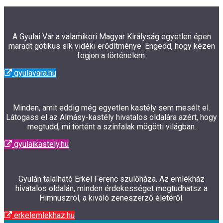
A Gyulai Vár a valamikori Magyar Királyság egyetlen épen
maradt gótikus sík vidéki erődítménye. Engedd, hogy kézen
fogjon a történelem.
gyulavara.hu
Minden, amit eddig még egyetlen kastély sem mesélt el.
Látogass el az Almásy-kastély hivatalos oldalára azért, hogy
megtudd, mi történt a színfalak mögötti világban.
gyulaikastely.hu
Gyulán található Erkel Ferenc szülőháza. Az emlékház
hivatalos oldalán, minden érdekességet megtudhatsz a
Himnuszról, a kiváló zeneszerző életéről.
erkelemlekhaz.hu