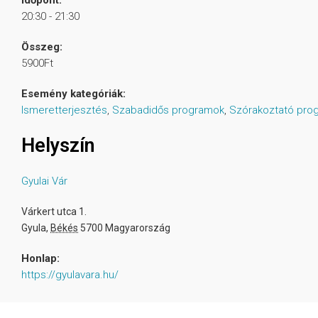
Időpont:
20:30 - 21:30
Összeg:
5900Ft
Esemény kategóriák:
Ismeretterjesztés
,
Szabadidős programok
,
Szórakoztató pro
Helyszín
Gyulai Vár
Várkert utca 1.
Gyula
,
Békés
5700
Magyarország
Honlap:
https://gyulavara.hu/