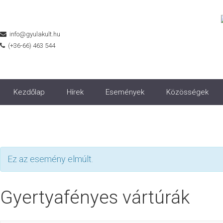
info@gyulakult.hu
(+36-66) 463 544
Kezdőlap
Hírek
Események
Közösségek
Ez az esemény elmúlt.
Gyertyafényes vártúrák