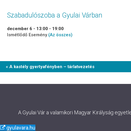
Szabadulószoba a Gyulai Várban
december 6 - 13:00
-
19:00
Ismétlődő Esemény
(Az összes)
Event
« A kastély gyertyafényben – tárlatvezetés
Navigation
A Gyulai Vár a valamikori Magyar Királyság egyetl
gyulavara.hu