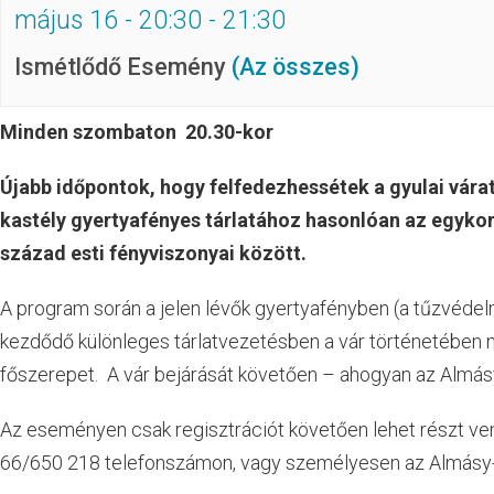
május 16 - 20:30
-
21:30
Ismétlődő Esemény
(Az összes)
Minden szombaton 20.30-kor
Újabb időpontok, hogy felfedezhessétek a gyulai vára
kastély gyertyafényes tárlatához hasonlóan az egykori
század esti fényviszonyai között.
A program során a jelen lévők gyertyafényben (a tűzvédelm
kezdődő különleges tárlatvezetésben a vár történetében n
főszerepet. A vár bejárását követően – ahogyan az Almásy-
Az eseményen csak regisztrációt követően lehet részt venn
66/650 218 telefonszámon, vagy személyesen az Almásy-k