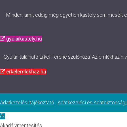
Minden, amit eddig még egyetlen kastély sem mesélt el. 
gyulaikastely.hu
Gyulán található Erkel Ferenc szülőháza. Az emlékház hi
erkelemlekhaz.hu
Adatkezelési tájékoztató
|
Adatkezelési és Adatbiztonsági
Eszköztár
megnyitása
Akadálymentesítés