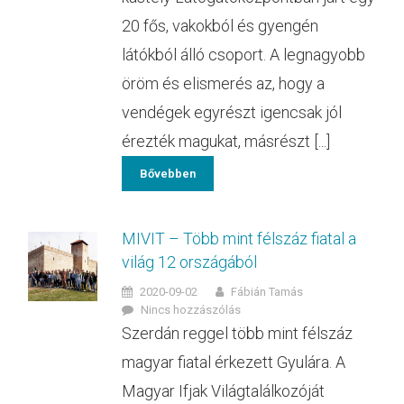
20 fős, vakokból és gyengén
látókból álló csoport. A legnagyobb
öröm és elismerés az, hogy a
vendégek egyrészt igencsak jól
érezték magukat, másrészt [...]
Bővebben
MIVIT – Több mint félszáz fiatal a
világ 12 országából
2020-09-02
Fábián Tamás
Nincs hozzászólás
Szerdán reggel több mint félszáz
magyar fiatal érkezett Gyulára. A
Magyar Ifjak Világtalálkozóját