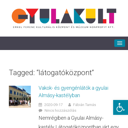
Tagged: “látogatóközpont”
Vakok- és gyengénlátók a gyulai
Almásy-kastélyban
Eszkö
2020-09-17
Fábián Tamás
Nincs hozzászólás
Nemrégiben a Gyulai Almásy-
kastély Látogatóközpontban járt egy