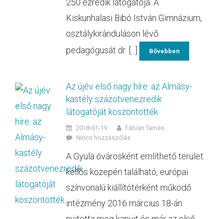
250 ezredik látogatója. A
Kiskunhalasi Bibó István Gimnázium,
osztálykiránduláson lévő
pedagógusát dr. [...]
Bővebben
Az újév első nagy híre: az Almásy-
kastély százötvenezredik
látogatóját köszöntötték
2018-01-19
Fábián Tamás
Nincs hozzászólás
A Gyula óvárosként említhető terület
kellős közepén található, európai
színvonalú kiállítótérként működő
intézmény 2016 március 18-án
nyitotta meg kapuit és már az első