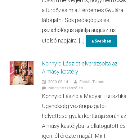
hosszú hétvégén is, hogy nem csak
a fürdőzés miatt érdemes Gyulára
látogatni. Sok pedagógus és
pszichológus ajánlja augusztus
utolsó napjaira, [...]
Bővebben
Könnyid Lászlót elvarázsolta az
Almásy-kastély
2020-08-14
Fábián Tamás
Nincs hozzászólás
Könnyid László a Magyar Turisztikai
Ügynökség vezérigazgató-
helyettese gyulai körtúrája során az
Almásy-kastélyba is ellátogatott és
igen jól érezte magát. Mint