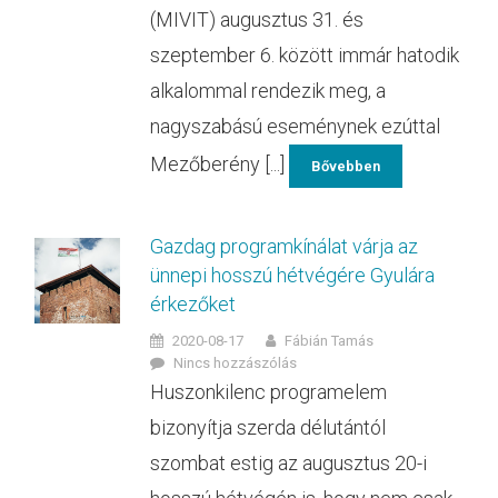
(MIVIT) augusztus 31. és
szeptember 6. között immár hatodik
alkalommal rendezik meg, a
nagyszabású eseménynek ezúttal
Mezőberény [...]
Bővebben
Gazdag programkínálat várja az
ünnepi hosszú hétvégére Gyulára
érkezőket
2020-08-17
Fábián Tamás
Nincs hozzászólás
Huszonkilenc programelem
bizonyítja szerda délutántól
szombat estig az augusztus 20-i