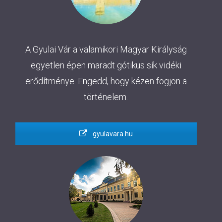
A Gyulai Vár a valamikori Magyar Királyság
egyetlen épen maradt gótikus sík vidéki
erődítménye. Engedd, hogy kézen fogjon a
történelem.
gyulavara.hu