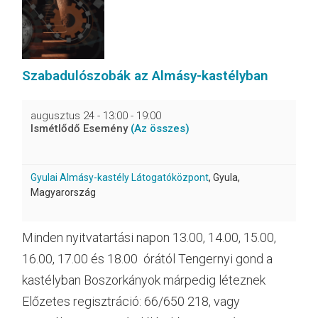
Szabadulószobák az Almásy-kastélyban
augusztus 24 - 13:00
-
19:00
Ismétlődő Esemény
(Az összes)
Gyulai Almásy-kastély Látogatóközpont
,
Gyula
,
Magyarország
Minden nyitvatartási napon 13.00, 14.00, 15.00,
16.00, 17.00 és 18.00 órától Tengernyi gond a
kastélyban Boszorkányok márpedig léteznek
Előzetes regisztráció: 66/650 218, vagy