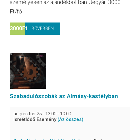
személyesen az ajándékboltban. Jegyár: 3000
Ft/fő
3000Ft
BŐVEBBEN
Szabadulószobák az Almásy-kastélyban
augusztus 25 - 13:00
-
19:00
Ismétlődő Esemény
(Az összes)