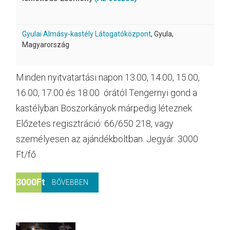
Gyulai Almásy-kastély Látogatóközpont
,
Gyula
,
Magyarország
Minden nyitvatartási napon 13.00, 14.00, 15.00,
16.00, 17.00 és 18.00 órától Tengernyi gond a
kastélyban Boszorkányok márpedig léteznek
Előzetes regisztráció: 66/650 218, vagy
személyesen az ajándékboltban. Jegyár: 3000
Ft/fő
3000Ft
BŐVEBBEN