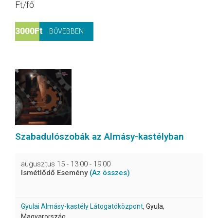
Ft/fő
3000Ft
BŐVEBBEN
Szabadulószobák az Almásy-kastélyban
augusztus 15 - 13:00
-
19:00
Ismétlődő Esemény
(Az összes)
Gyulai Almásy-kastély Látogatóközpont
,
Gyula
,
Magyarország