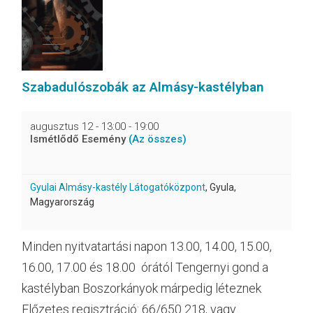
Szabadulószobák az Almásy-kastélyban
augusztus 12 - 13:00
-
19:00
Ismétlődő Esemény
(Az összes)
Gyulai Almásy-kastély Látogatóközpont
,
Gyula
,
Magyarország
Minden nyitvatartási napon 13.00, 14.00, 15.00,
16.00, 17.00 és 18.00 órától Tengernyi gond a
kastélyban Boszorkányok márpedig léteznek
Előzetes regisztráció: 66/650 218, vagy