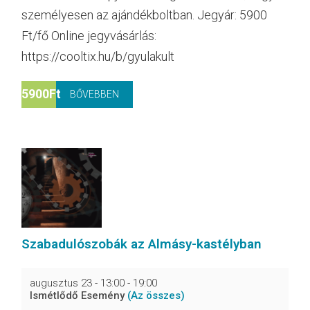
személyesen az ajándékboltban. Jegyár: 5900
Ft/fő Online jegyvásárlás:
https://cooltix.hu/b/gyulakult
5900Ft
BŐVEBBEN
Szabadulószobák az Almásy-kastélyban
augusztus 23 - 13:00
-
19:00
Ismétlődő Esemény
(Az összes)