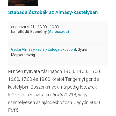
Szabadulószobák az Almásy-kastélyban
augusztus 21 - 13:00
-
19:00
Ismétlődő Esemény
(Az összes)
Gyulai Almásy-kastély Látogatóközpont
,
Gyula
,
Magyarország
Minden nyitvatartási napon 13.00, 14.00, 15.00,
16.00, 17.00 és 18.00 órától Tengernyi gond a
kastélyban Boszorkányok márpedig léteznek
Előzetes regisztráció: 66/650 218, vagy
személyesen az ajándékboltban. Jegyár: 3000
Ft/fő