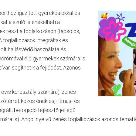
orthoz igazított gyerekdalokkal és
kat a szülő is énekelheti a
k részt a foglalkozáson (tapsolós,
A foglalkozások integráltak és
olt hallásvédő használata és
indrómával élő gyermekek számára is
ívan segíthetik a fejlődést. Azonos
ovis korosztály számára), zenés-
zótérrel, közös éneklés, ritmus- és
grált, befogadó fejlesztő jellegű
mára is). Angol nyelvű zenés foglalkozások azonos temati