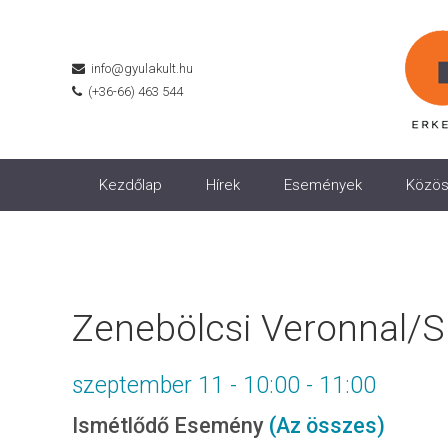
info@gyulakult.hu
(+36-66) 463 544
Kezdőlap
Hírek
Események
Közös
Zenebölcsi Veronnal/S
szeptember 11 - 10:00
-
11:00
Ismétlődő Esemény
(Az összes)