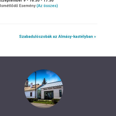
szeptember 9 - 16:30
-
17:30
Ismétlődő Esemény
(Az összes)
Szabadulószobák az Almásy-kastélyban »