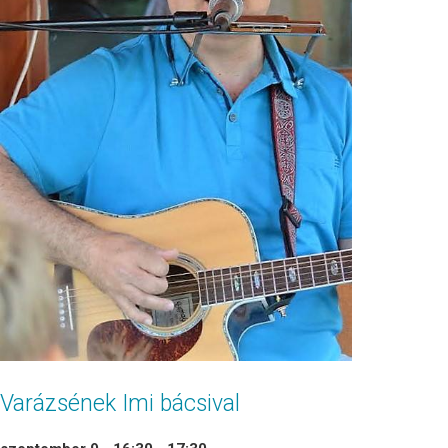
Varázsének Imi bácsival