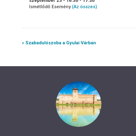
szeptember 23 - 16:30
-
17:30
Ismétlődő Esemény
(Az összes)
Event
« Szabadulószoba a Gyulai Várban
Navigation