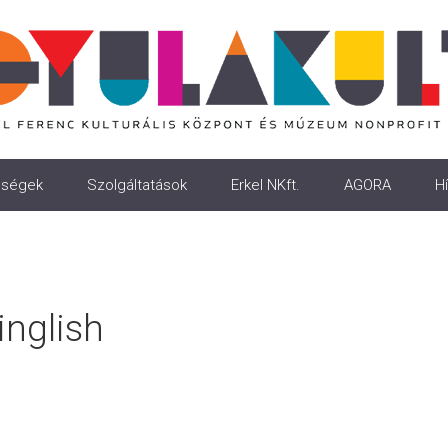
ségek
Szolgáltatások
Erkel NKft.
AGORA
Hí
inglish