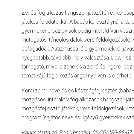
Zenés foglalkozás hangszer-játszótérrel, korcsop
játékos feladatokkal. A babás korosztálynál a dalo
gyermekének, az ovisok pedig interaktívan veszne
mutogatós, táncolós dalok, vers-feldolgozások). 
befogadóak. Autizmussal élő gyermekeknél javas
nyugodtabb, távolabbi hely választása. Down-sz
támogató, mivel a zene és a zenélés ingerei pozit
tematikájú foglalkozás angol nyelven is elérhető.
Korai zenei nevelés és készségfejlesztés (baba–
mozgásos, interaktív foglalkozások hangszer-játs
mozgásfejlesztő játékok, vers-feldolgozások, inte
program (sajátos nevelési igényű gyermekek szá
Kapcsolattartó: Boa Veronika, 06-20/489-88-67