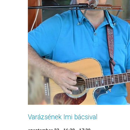
Varázsének Imi bácsival