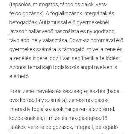
(tapsolós, mutogatós, táncolós dalok, vers-
feldolgozások). A foglalkozások integráltak és
befogadóak. Autizmussal élő gyermekeknél
javasolt hallásvédő használata és nyugodtabb,
távolabbi hely választása. Down-szindrómával élő
gyermekek számára is támogató, mivel a zene és
a zenélés ingerei pozitívan segíthetik a fejlődést.
Azonos tematikájú foglalkozás angol nyelven is
elérhető.
Korai zenei nevelés és készségfejlesztés (baba–
ovis korosztály számára), zenés-mozgásos,
interaktív foglalkozások hangszer-játszótérrel,
közös éneklés, ritmus- és mozgásfejlesztő
játékok, vers-feldolgozások, integrált, befogadó