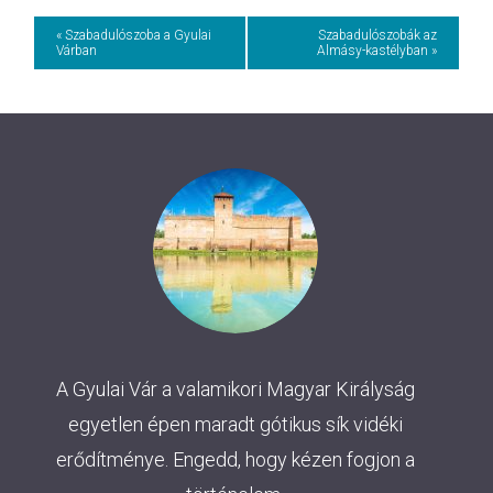
Event
« Szabadulószoba a Gyulai
Szabadulószobák az
Várban
Almásy-kastélyban »
Navigation
A Gyulai Vár a valamikori Magyar Királyság
egyetlen épen maradt gótikus sík vidéki
erődítménye. Engedd, hogy kézen fogjon a