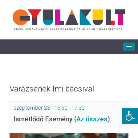
Varázsének Imi bácsival
szeptember 23 - 16:30
-
17:30
Eszkö
Ismétlődő Esemény
(Az összes)