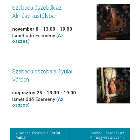
Szabadulószobák az
Almásy-kastélyban
november 8 - 13:00
-
19:00
Ismétlődő Esemény
(Az
összes)
Szabadulószoba a Gyulai
Várban
augusztus 25 - 13:00
-
19:00
Ismétlődő Esemény
(Az
összes)
Event
« Szabadulószoba a Gyulai
Szabadulószobák az
Várban
Almásy-kastélyban »
Navigation