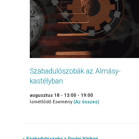
Szabadulószobák az Almásy-
kastélyban
augusztus 18 - 13:00
-
19:00
Ismétlődő Esemény
(Az összes)
« Szabadulószoba a Gyulai Várban