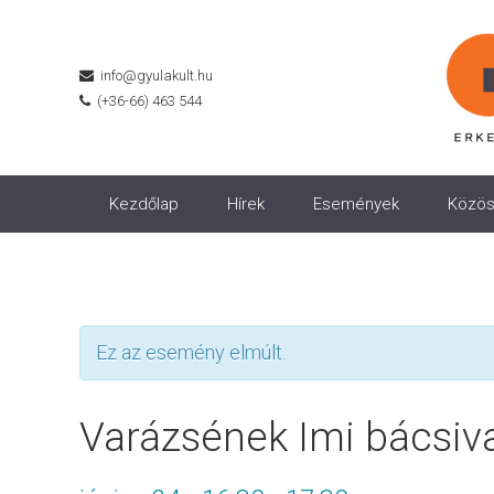
info@gyulakult.hu
(+36-66) 463 544
Kezdőlap
Hírek
Események
Közös
Ez az esemény elmúlt.
Varázsének Imi bácsiva