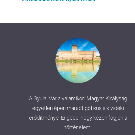
Event
Navigation
A Gyulai Vár a valamikori Magyar Királyság
egyetlen épen maradt gótikus sík vidéki
erődítménye. Engedd, hogy kézen fogjon a
történelem.