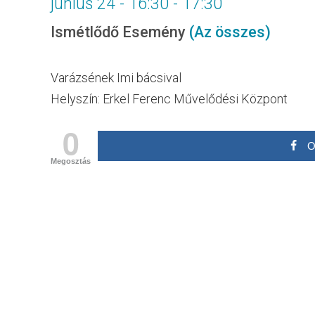
június 24 - 16:30
-
17:30
Ismétlődő Esemény
(Az összes)
Varázsének Imi bácsival
Helyszín: Erkel Ferenc Művelődési Központ
0
O
Megosztás