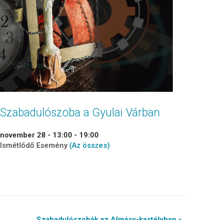
Szabadulószoba a Gyulai Várban
november 28 - 13:00
-
19:00
Ismétlődő Esemény
(Az összes)
Szabadulószobák az Almásy-kastélyban »