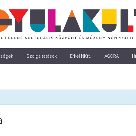
ségek
Szolgáltatások
Erkel NKft.
AGORA
Hí
l