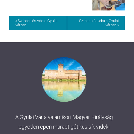
Event
« Szabadulószoba a Gyulai
Szabadulószoba a Gyulai
Várban
Várban »
Navigation
A Gyulai Vár a valamikori Magyar Királyság
egyetlen épen maradt gótikus sík vidéki