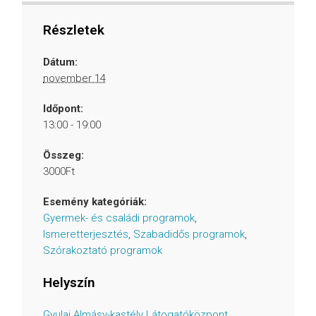
Részletek
Dátum:
november 14
Időpont:
13:00 - 19:00
Összeg:
3000Ft
Esemény kategóriák:
Gyermek- és családi programok
,
Ismeretterjesztés
,
Szabadidős programok
,
Szórakoztató programok
Helyszín
Gyulai Almásy-kastély Látogatóközpont