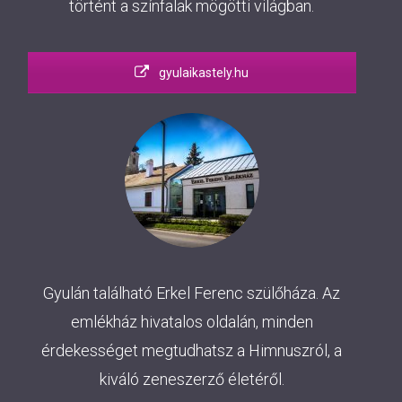
történt a színfalak mögötti világban.
gyulaikastely.hu
Gyulán található Erkel Ferenc szülőháza. Az
emlékház hivatalos oldalán, minden
érdekességet megtudhatsz a Himnuszról, a
kiváló zeneszerző életéről.